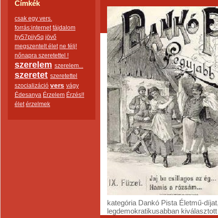
Címkék
csak egy vers.
forrás:internet
fájdalom
hy57piiy5q
jövő
megszentelt élet
ne félj!
nőnapra szeretettel !
szerelem
szerelem...
szeretet
szeretettel
vers
szocializáció
vágy
Édesanya
Érzelem
Érzés!!
élet
érzelmek
kategória Dankó Pista Életmű-díjat,
legdemokratikusabban kiválasztot