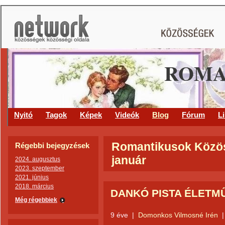
ROMA
Nyitó
Tagok
Képek
Videók
Blog
Fórum
L
Romantikusok Közöss
Régebbi bejegyzések
január
2024. augusztus
2023. szeptember
2021. június
2018. március
DANKÓ PISTA ÉLETM
Még régebbiek
9 éve
|
Domonkos Vilmosné Irén