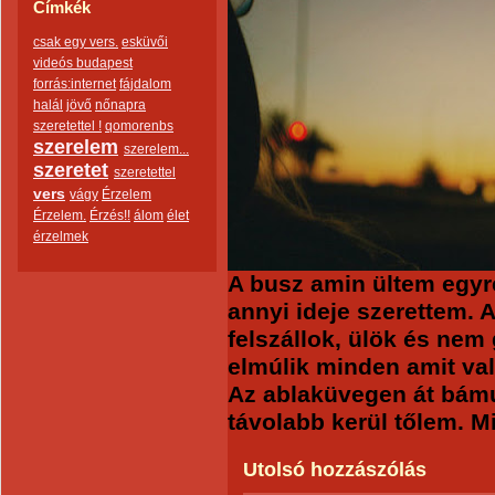
Címkék
csak egy vers.
esküvői
videós budapest
forrás:internet
fájdalom
halál
jövő
nőnapra
szeretettel !
qomorenbs
szerelem
szerelem...
szeretet
szeretettel
vers
vágy
Érzelem
Érzelem.
Érzés!!
álom
élet
érzelmek
A busz amin ültem egyre t
annyi ideje szerettem. 
felszállok, ülök és ne
elmúlik minden amit va
Az ablaküvegen át bám
távolabb kerül tőlem. M
Utolsó hozzászólás