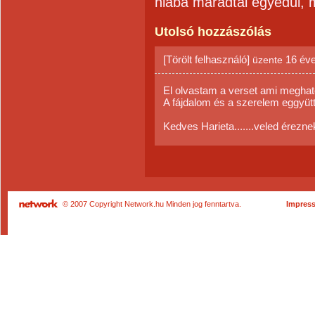
hiába maradtál egyedül, 
Utolsó hozzászólás
[Törölt felhasználó]
16 év
üzente
El olvastam a verset ami megha
A fájdalom és a szerelem eggyüt
Kedves Harieta.......veled éreznek
© 2007 Copyright Network.hu Minden jog fenntartva.
Impres