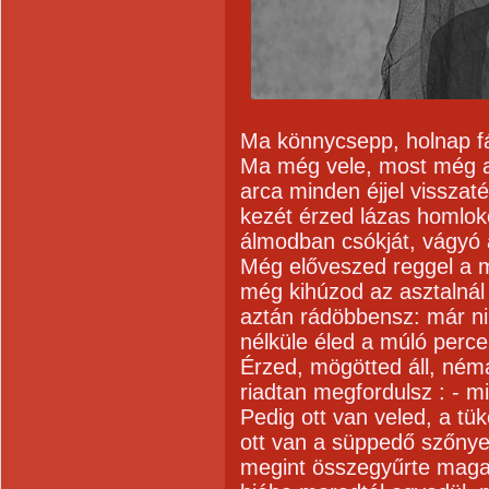
Ma könnycsepp, holnap fá
Ma még vele, most még a
arca minden éjjel visszat
kezét érzed lázas homlo
álmodban csókját, vágyó 
Még előveszed reggel a 
még kihúzod az asztalnál
aztán rádöbbensz: már ni
nélküle éled a múló perce
Érzed, mögötted áll, némá
riadtan megfordulsz : - mi
Pedig ott van veled, a tü
ott van a süppedő szőny
megint összegyűrte maga 