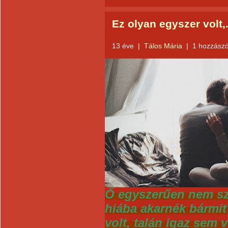
Ez olyan egyszer volt,..
13 éve
|
Tálos Mária
|
1 hozzászó
Ő egyszerűen nem sz
hiába akarnék bármit i
volt, talán igaz sem 