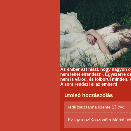
Az ember azt hiszi, hogy nagyon o
nem lehet elrendezni. Egyszerre cs
nem is várod, és fölborul minden. 
A sors rendezi el az embert!
Utolsó hozzászólás
13 éve
rédli zsuzsanna
üzente
Ez így igaz!Köszönöm Mária! üd