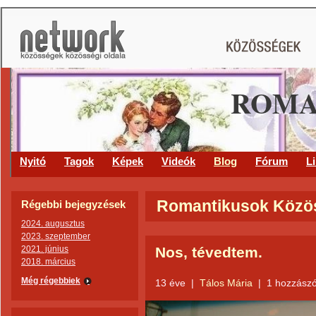
ROMA
Nyitó
Tagok
Képek
Videók
Blog
Fórum
L
Romantikusok Közös
Régebbi bejegyzések
2024. augusztus
2023. szeptember
2021. június
Nos, tévedtem.
2018. március
Még régebbiek
13 éve
|
Tálos Mária
|
1 hozzászó