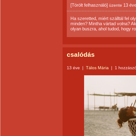
[Törölt felhasználó]
13 év
üzente
Ha szeretted, miért szálltál fel ol
minden? Mintha vártad volna? Ak
olyan buszra, ahol tudod, hogy ro
csalódás
13 éve
|
Tálos Mária
|
1 hozzászó