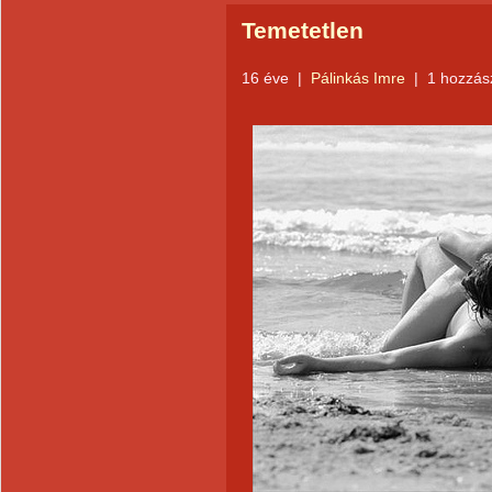
Temetetlen
16 éve
|
Pálinkás Imre
|
1 hozzás