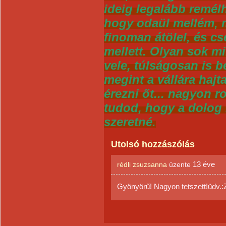
ideig legalább remél
hogy odaül mellém, 
finoman átölel, és c
mellett. Olyan sok m
vele, túlságosan is 
megint a vállára hajta
érezni őt... nagyon r
tudod, hogy a dolog
szeretné.
Utolsó hozzászólás
13 éve
rédli zsuzsanna
üzente
Gyönyörű! Nagyon tetszett!üdv.