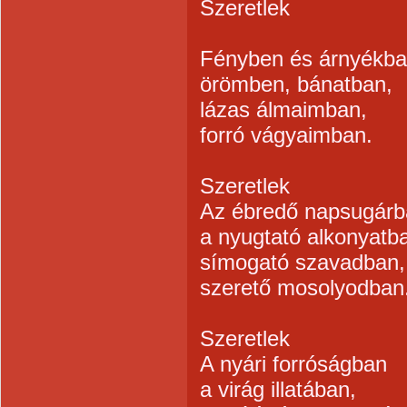
Szeretlek
Fényben és árnyékba
örömben, bánatban,
lázas álmaimban,
forró vágyaimban.
Szeretlek
Az ébredő napsugárb
a nyugtató alkonyatb
símogató szavadban,
szerető mosolyodban
Szeretlek
A nyári forróságban
a virág illatában,