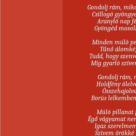
Gondolj rám, mik
Csillogó gyöngy
Aranyló nap f
Gyöngéd mosoll
Minden múló per
Tűnő álomkép
Tudd, hogy szenv
Míg gyarló szív
Gondolj rám, m
Holdfény ölel
Összehajolv
Borús lelkemben
Múló pillanat 
Égő vágyamat n
Igaz szerelmem
Szívem örökké 