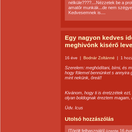
nélküle????....Nézzetek be a profi
amatőr munkák...de nem szégyenle
Kedvesemnek is....
Egy nagyon kedves idé
meghivónk kisérő leve
16 éve
|
Bodnár Zoltánné
|
1 hoz
Szerelem: meghódítani, bírni, és me
hogy fölemel bennünket s annyira
mint nekünk, őreá!!
Kivánom, hogy ti is éretzzétek ez
olyan boldognak éreztem magam, m
Üdv. Icus
Utolsó hozzászólás
[Törölt felhasználó]
16 év
üzente