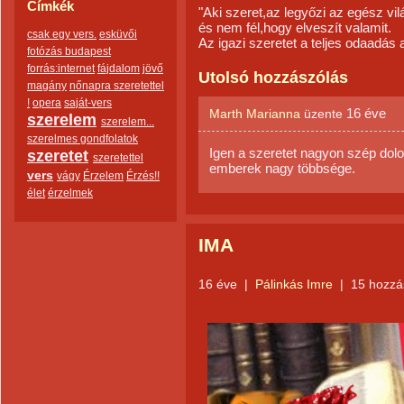
Címkék
"Aki szeret,az legyőzi az egész vil
és nem fél,hogy elveszít valamit.
csak egy vers.
esküvői
Az igazi szeretet a teljes odaadás
fotózás budapest
forrás:internet
fájdalom
jövő
Utolsó hozzászólás
magány
nőnapra szeretettel
!
opera
saját-vers
16 éve
Marth Marianna
üzente
szerelem
szerelem...
szerelmes gondfolatok
Igen a szeretet nagyon szép dolog
szeretet
szeretettel
emberek nagy többsége.
vers
vágy
Érzelem
Érzés!!
élet
érzelmek
IMA
16 éve
|
Pálinkás Imre
|
15 hozzá