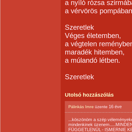
a nyíló rózsa szirmáb
a vérvörös pompában
Szeretlek
Véges életemben,
a végtelen reménybe
maradék hitemben,
a múlandó létben.
Szeretlek
Utolsó hozzászólás
16 éve
Pálinkás Imre
üzente
...köszönöm a szép véleményeket
mindenkinek üzenem.....MIN
FÜGGETLENÜL - ISMERNIE KELL