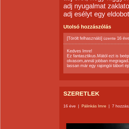
adj nyugalmat zaklato
adj esélyt egy eldobot
Utolsó hozzászólás
[Törölt felhasználó]
16 év
üzente
Kedves Imre!
Ez fantasztikus.Mától ezt is beé
olvasom,annál jobban megragad.
lassan már egy rajongói tábort é
SZERETLEK
16 éve
|
Pálinkás Imre
|
7 hozzás