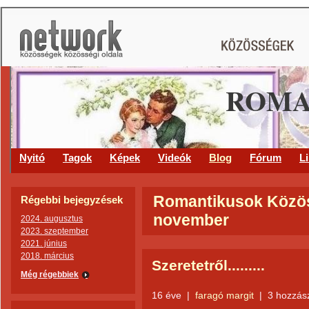
ROMA
Nyitó
Tagok
Képek
Videók
Blog
Fórum
L
Romantikusok Közöss
Régebbi bejegyzések
november
2024. augusztus
2023. szeptember
2021. június
2018. március
Szeretetről.........
Még régebbiek
16 éve
|
faragó margit
|
3 hozzás