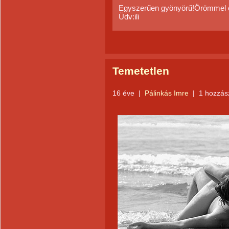
Egyszerűen gyönyörű!Örömmel o
Üdv:ili
Temetetlen
16 éve
|
Pálinkás Imre
|
1 hozzás