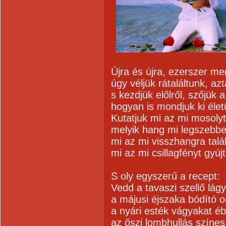
Újra és újra, ezerszer m
úgy véljük rátaláltunk, az
s kezdjük előlről, szőjük 
hogyan is mondjuk ki élet
Kutatjuk mi az mi mosolyt
melyik hang mi legszebbe
mi az mi visszhangra talá
mi az mi csillagfényt gy
S oly egyszerű a recept:
Vedd a tavaszi szellő lág
a májusi éjszaka bódító or
a nyári esték vágyakat éb
az őszi lombhullás színes