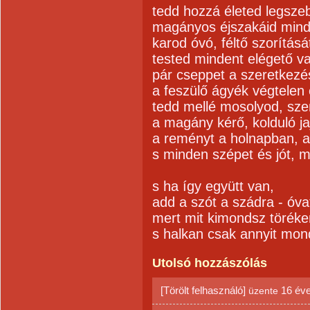
tedd hozzá életed legszebb
magányos éjszakáid minde
karod óvó, féltő szorításá
tested mindent elégető v
pár cseppet a szeretkezés
a feszülő ágyék végtelen 
tedd mellé mosolyod, sze
a magány kérő, kolduló jaj
a reményt a holnapban, a 
s minden szépet és jót, m
s ha így együtt van,
add a szót a szádra - óva
mert mit kimondsz töréken
s halkan csak annyit mo
Utolsó hozzászólás
[Törölt felhasználó]
16 év
üzente