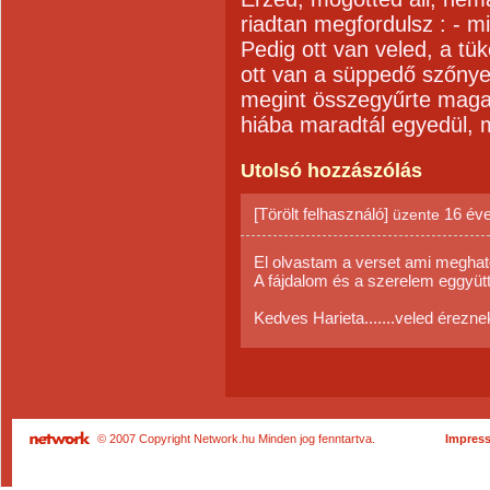
riadtan megfordulsz : - mi
Pedig ott van veled, a tü
ott van a süppedő szőny
megint összegyűrte maga 
hiába maradtál egyedül, 
Utolsó hozzászólás
[Törölt felhasználó]
16 év
üzente
El olvastam a verset ami megha
A fájdalom és a szerelem eggyüt
Kedves Harieta.......veled éreznek
© 2007 Copyright Network.hu Minden jog fenntartva.
Impres