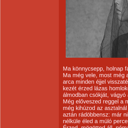
Ma könnycsepp, holnap fá
Ma még vele, most még a
arca minden éjjel visszat
kezét érzed lázas homlo
álmodban csókját, vágyó 
Még előveszed reggel a 
még kihúzod az asztalnál
aztán rádöbbensz: már ni
nélküle éled a múló perce
Érzed, mögötted áll, némá