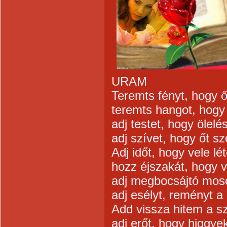
URAM
Teremts fényt, hogy ő
teremts hangot, hogy
adj testet, hogy ölel
adj szívet, hogy őt s
Adj időt, hogy vele l
hozz éjszakát, hogy 
adj megbocsájtó moso
adj esélyt, reményt a
Add vissza hitem a s
adj erőt, hogy higgye