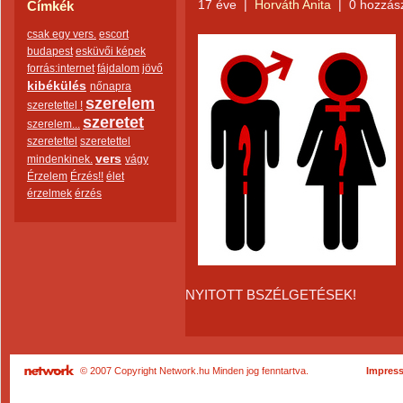
17 éve
|
Horváth Anita
|
0 hozzás
Címkék
csak egy vers.
escort
budapest
esküvői képek
forrás:internet
fájdalom
jövő
kibékülés
nőnapra
szerelem
szeretettel !
szeretet
szerelem...
szeretettel
szeretettel
vers
mindenkinek.
vágy
Érzelem
Érzés!!
élet
érzelmek
érzés
NYITOTT BSZÉLGETÉSEK!
© 2007 Copyright Network.hu Minden jog fenntartva.
Impres