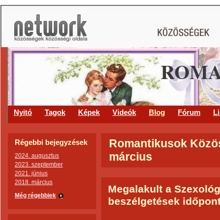
ROMA
Nyitó
Tagok
Képek
Videók
Blog
Fórum
L
Romantikusok Közöss
Régebbi bejegyzések
március
2024. augusztus
2023. szeptember
2021. június
2018. március
Megalakult a Szexológi
Még régebbiek
beszélgetések időpont