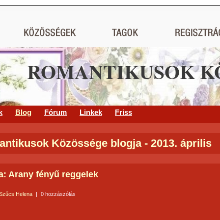
ROMANTIKUSOK K
k
Blog
Fórum
Linkek
Friss
ntikusok Közössége blogja - 2013. április
a: Arany fényű reggelek
Szűcs Helena
|
0 hozzászólás