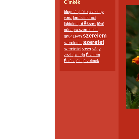
Címkék
blogolás
béke
csak egy
vers.
forrás:internet
idÃ©zet
fájdalom
jövő
nőnapra szeretettel !
szerelem
qnu41evfn
szeretet
szerelem...
vers
szeretettel
vágy
zezkkjxourjo
Érzelem
Érzés!!
élet
érzelmek