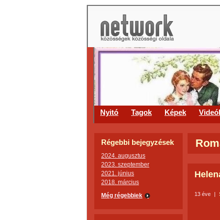
Nyitó
Tagok
Képek
Videó
Roma
Régebbi bejegyzések
2024. augusztus
2023. szeptember
Helen
2021. június
2018. március
13 éve
|
Még régebbiek