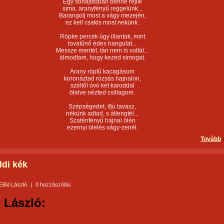
Egy sóhajtásban benne rejlik
sima, aranyfényű reggelünk...
Barangolj most a vágy mezején,
ez kell csakis most nekünk.
Röpke percek úgy illantak, mint
tovatűnő édes hangulat...
Messze mentél, tán nem is voltál...
álmodtam, hogy kezed simogat.
Arany röptű kacagásom
koronáztad rózsás hajnalon,
széltől óvó két karoddal
ölelve nézted csillagom.
Szépségedet, ifjú tavasz,
nékünk adtad, s átlengtél...
Szaténfényű hajnal ölén
ezernyi ölelés vágy-zenél.
Tovább
ldi kék
Előd László
|
0 hozzászólás
 László: