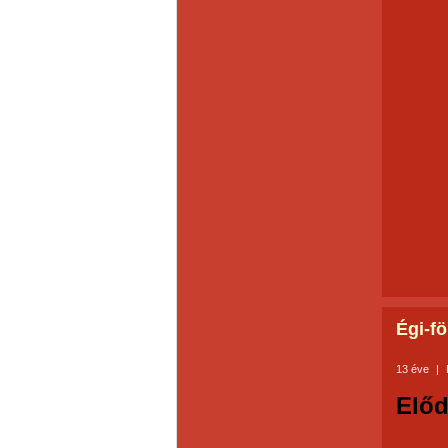
Égi-fö
13 éve
|
Előd