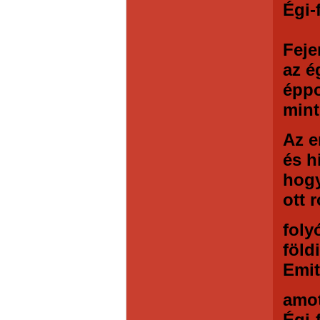
Égi-
Feje
az é
éppo
mint
Az e
és h
hog
ott 
foly
föld
Emit
amot
Égi-