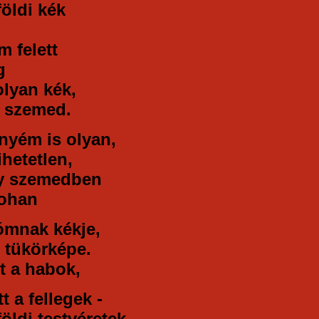
földi kék
m felett
g
lyan kék,
 szemed.
nyém is olyan,
ihetetlen,
y szemedben
rohan
ómnak kékje,
i tükörképe.
t a habok,
t a fellegek -
földi testvéretek