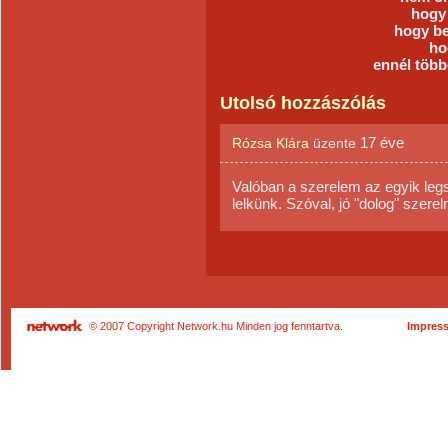
hogy 
hogy be
ho
ennél több
Utolsó hozzászólás
17 éve
Rózsa Klára
üzente
Valóban a szerelem az egyik leg
lelkünk. Szóval, jó "dolog" szere
© 2007 Copyright Network.hu Minden jog fenntartva.
Impres