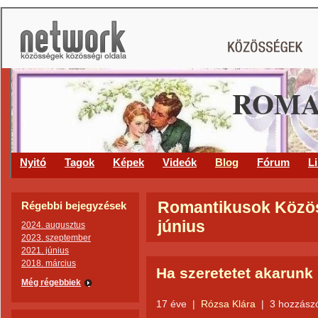
ROMA
Nyitó
Tagok
Képek
Videók
Blog
Fórum
L
Romantikusok Közöss
Régebbi bejegyzések
június
2024. augusztus
2023. szeptember
2021. június
2018. március
Ha szeretetet akarunk
Még régebbiek
17 éve
|
Rózsa Klára
|
3 hozzász