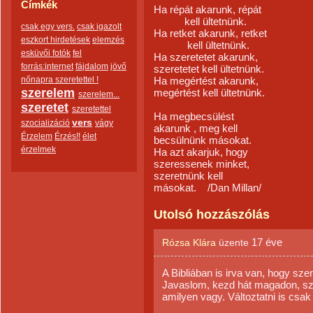
Címkék
Ha répát akarunk, répát
kell ültetnünk.
csak egy vers.
csak igazolt
Ha retket akarunk, retket
eszkort hirdetések
elemzés
kell ültetnünk.
esküvői fotók
fel
Ha szeretetet akarunk,
forrás:internet
fájdalom
jövő
szeretetet kell ültetnünk.
nőnapra szeretettel !
Ha megértést akarunk,
szerelem
megértést kell ültetnünk.
szerelem...
szeretet
szeretettel
Ha megbecsülést
vers
szocializáció
vágy
akarunk , meg kell
Érzelem
Érzés!!
élet
becsülnünk másokat.
érzelmek
Ha azt akarjuk, hogy
szeressenek minket,
szeretnünk kell
másokat. /Dan Millan/
Utolsó hozzászólás
17 éve
Rózsa Klára
üzente
A Bibliában is irva van, hogy sze
Javaslom, kezd hát magadon, sz
amilyen vagy. Változtatni is csak 