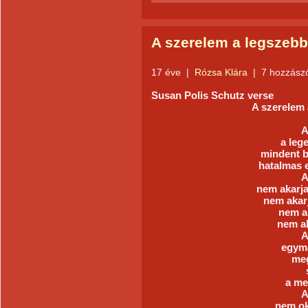
A szerelem a legszebb
17 éve
|
Rózsa Klára
|
7 hozzász
Susan Polis Schutz verse
A szerelem 
A
a leg
mindent b
hatalmas e
A
nem akarja
nem akarj
nem ak
nem ak
A
egym
meg
a me
A
nem ok