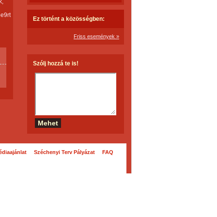
k,
e9rt
Ez történt a közösségben:
Friss események »
Szólj hozzá te is!
diaajánlat
Széchenyi Terv Pályázat
FAQ