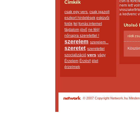
c9n is f6rfc
Címkék
nem lett vo
visszake9rt
csak egy vers.
csak igazolt
a kedvenc v
eszkort hirdetések
esküvői
fotók
fel
forrás:internet
Utolsó 
fájdalom
jövő
ne félj!
nőnapra szeretettel !
rédli z
szerelem
szerelem...
szeretet
Köszön
szeretettel
vers
szocializáció
vágy
Érzelem
Érzés!!
élet
érzelmek
© 2007 Copyright Network.hu Minden j