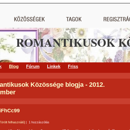
ROMANTIKUSOK K
k
Blog
Fórum
Linkek
Friss
ntikusok Közössége blogja - 2012.
ember
iFhCc99
Törölt felhasználó]
|
1 hozzászólás