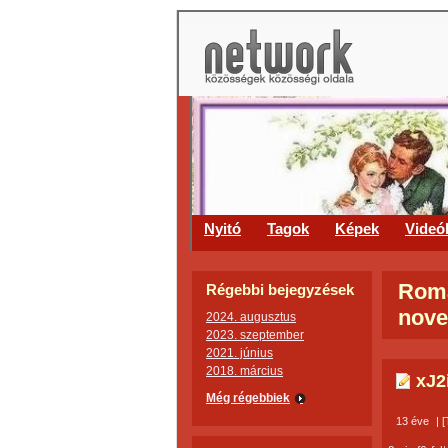
Nyitó
Tagok
Képek
Videó
Roma
Régebbi bejegyzések
nov
2024. augusztus
2023. szeptember
2021. június
2018. március
xJ2
Még régebbiek
13 éve
|
[