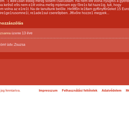
ltem. :-( Ikee1ban eddig me9g sosem csalf3dtam. Ha nem lett volna nyűgf6s a gyere
lna ke9ső e9s nem e1llt volna me9g mjdenam egy f3re1s fat haze1ig, tuti, hogy
em volna az e1re1t. Na de tanultunk belőle. He9tfőn le1ttam gyf6nyf6rűeket 15 Euro
ire1ge1rusomne1l, re1ade1sul csere9pben. Jf6vőre hozze1 megyek...
hozzászólás
13 éve
suzsanna
üzente
öm! üdv.:Zsuzsa
og fenntartva.
Impresszum
Felhasználási feltételek
Adatvédelem
Mé