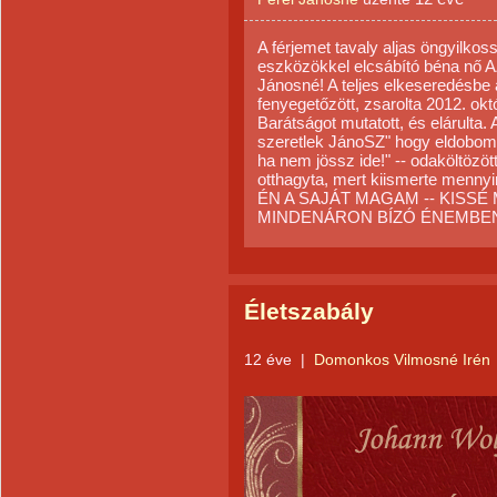
A férjemet tavaly aljas öngyilkos
eszközökkel elcsábító béna nő AZ
Jánosné! A teljes elkeseredésbe a
fenyegetőzött, zsarolta 2012. okt
Barátságot mutatott, és elárulta. 
szeretlek JánoSZ" hogy eldobom 
ha nem jössz ide!" -- odaköltözö
otthagyta, mert kiismerte mennyi
ÉN A SAJÁT MAGAM -- KISSÉ
MINDENÁRON BÍZÓ ÉNEMBEN ÉL
Életszabály
12 éve
|
Domonkos Vilmosné Irén