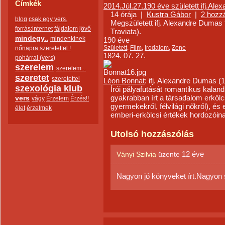
Címkék
2014.Júl.27.190 éve született ifj.Al
14 órája
|
Kustra Gábor
|
2 hozz
blog
csak egy vers.
Megszületett ifj. Alexandre Dumas 
forrás:internet
fájdalom
jövő
Traviata).
mindegy..
mindenkinek
190
éve
Született
,
Film
,
Irodalom
,
Zene
nőnapra szeretettel !
1824. 07. 27.
pohárral (vers)
szerelem
szerelem...
szeretet
szeretettel
Léon Bonnat
: ifj. Alexandre Dumas (
szexológia klub
Írói pályafutását romantikus kalan
gyakrabban írt a társadalom erkölcs
vers
vágy
Érzelem
Érzés!!
gyermekekről, félvilági nőkről), és e
élet
érzelmek
emberi-erkölcsi értékek hordozóin
Utolsó hozzászólás
12 éve
Ványi Szilvia
üzente
Nagyon jó könyveket írt.Nagyon 