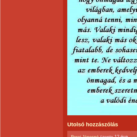
Utolsó hozzászólás
12 éve
Perei Jánosné
üzente