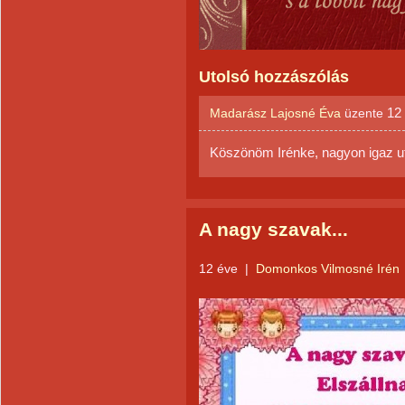
Utolsó hozzászólás
12
Madarász Lajosné Éva
üzente
Köszönöm Irénke, nagyon igaz ut
A nagy szavak...
12 éve
|
Domonkos Vilmosné Irén