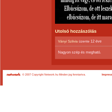
Utolsó hozzászólás
12 éve
Ványi Szilvia
üzente
Nagyon szép és megható.
© 2007 Copyright Network.hu Minden jog fenntartva.
Impres