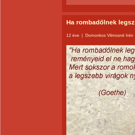
Ha rombadőlnek legsz
12 éve
|
Domonkos Vilmosné Irén