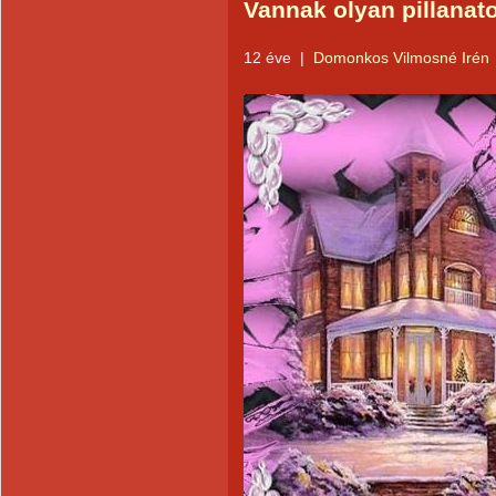
Vannak olyan pillanato
12 éve
|
Domonkos Vilmosné Irén