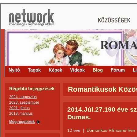
ROMA
Nyitó
Tagok
Képek
Videók
Blog
Fórum
L
Romantikusok Közöss
Régebbi bejegyzések
2024. augusztus
2023. szeptember
2021. június
2014.Júl.27.190 éve szü
2018. március
Dumas.
Még régebbiek
12 éve
|
Domonkos Vilmosné Irén