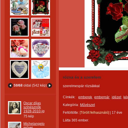
rózsa és a szerelem
59/68
oldal (542 kép)
szerelmespár rózsákkal
Címkék:
emberek
emberpár
idézet
ké
Oscar díjas
Kategória:
Művészet
színésznők
1928-2010-ig
Feltöltötte:
[Törölt felhasználó]
|
17 éve
75 kép
Látta 365 ember.
Michelangelo
művei