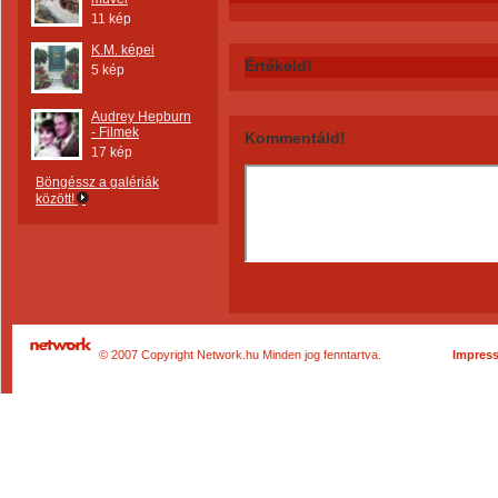
11 kép
K.M. képei
Értékeld!
5 kép
Audrey Hepburn
- Filmek
Kommentáld!
17 kép
Böngéssz a galériák
között!
© 2007 Copyright Network.hu Minden jog fenntartva.
Impres