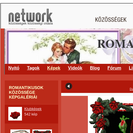
ROMA
Nyitó
Tagok
Képek
Videók
Blog
Fórum
L
ROMANTIKUSOK
Di
KÖZÖSSÉGE
KÉPGALÉRIÁI
Klubképek
542 kép