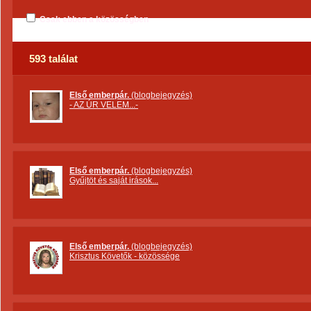
Csak ebben a közösségben
593 találat
Első emberpár.
(blogbejegyzés)
- AZ ÚR VELEM...-
Első emberpár.
(blogbejegyzés)
Gyűjtöt és saját irások...
Első emberpár.
(blogbejegyzés)
Krisztus Követők - közössége