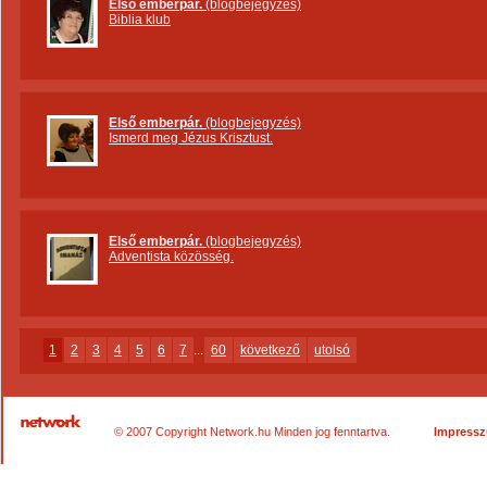
Első emberpár.
(blogbejegyzés)
Biblia klub
Első emberpár.
(blogbejegyzés)
Ismerd meg Jézus Krisztust.
Első emberpár.
(blogbejegyzés)
Adventista közösség.
1
2
3
4
5
6
7
...
60
következő
utolsó
© 2007 Copyright Network.hu Minden jog fenntartva.
Impress