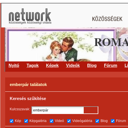
ROMA
Nyitó
Tagok
Képek
Videók
Blog
Fórum
L
emberpár találatok
Keresés szűkítése
Kulcsszavak:
Kép
Képgaléria
Videó
Videógaléria
Blog
Fórum