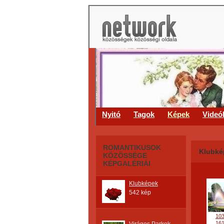
Nyitó
Tagok
Képek
Videó
ROMANTIKUSOK
Klubké
KÖZÖSSÉGE
KÉPGALÉRIÁI
Klubképek
542 kép
10
16