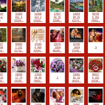
844
10383
10308
17957
14653
99705
_or
651_4
414_1
59_25
98_25
9_281
g
50204...
52626...
32585...
42274...
78561...
857
99982
37590
15576
10795
398
2_101
4_469
_5504
_9004
.5
4...
51719...
42544...
86245...
07049...
097
19040
17819
15081
98427
_10
17_73
08_80
,1
92_10
5_162
0...
15539...
79061...
06424...
32535...
135
10164
15054
15386
15097
12405