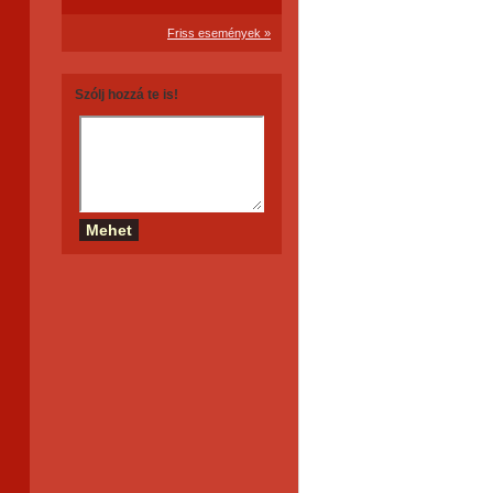
Friss események »
Szólj hozzá te is!