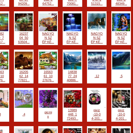
2...
94209...
64752...
70081...
51315...
48349...
382
16237
NAGYO
NAGYO
NAGYO
NAGYO
9_7
04_50
N SZ
N SZ
N SZ
N SZ
7...
63504...
ÉP KÉ...
ÉP KÉ...
ÉP KÉ...
ÉP KÉ...
563
16205
16563
14838
_10
62_14
61_10
77_24
.12
.5
6...
77821...
27676...
40886...
13989
pixiz
pixiz
picmi
3
.4
448_1
-10-0
-10-0
x
72493...
4-201...
4-201...