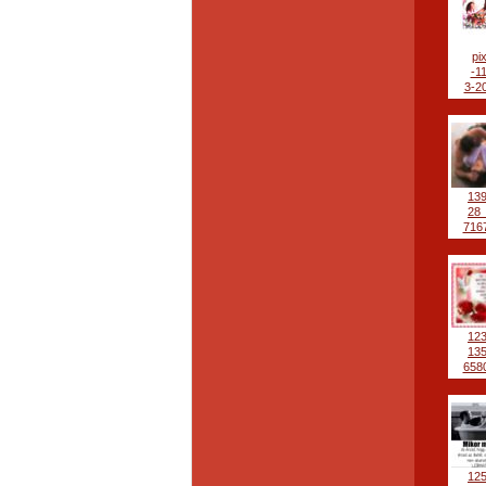
pi
-1
3-20
13
28
7167
12
13
6580
12