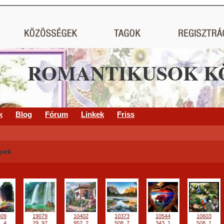
ROMANTIKUSOK K
k
Blog
Fórum
Linkek
Friss
pek
309
19079
10402
10373
10544
10603
1_4
29_97
952_2
508_7
343_1
508_1