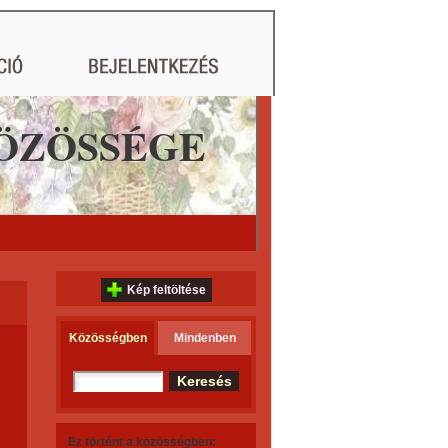
ÖZÖSSÉGE
Kép feltöltése
Közösségben
Mindenben
Ez történt a közösségben: