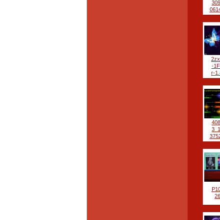
30
0614
2z
-1
r-1.
40
3_
3752
P1
2