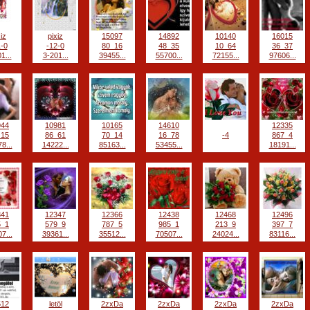
xiz
pixiz
15097
14892
10140
16015
1-0
-12-0
80_16
48_35
10_64
36_37
1...
3-201...
39455...
55700...
72155...
97606...
944
10981
10165
14610
12335
_15
86_61
70_14
16_78
-4
867_4
8...
14222...
85163...
53455...
18191...
341
12347
12366
12438
12468
12496
5_1
579_9
787_5
985_1
213_9
397_7
7...
39361...
35512...
70507...
24024...
83116...
512
letöl
2zxDa
2zxDa
2zxDa
2zxDa