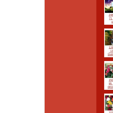
24
71
i
12
_1
5585
15
95
0816
10