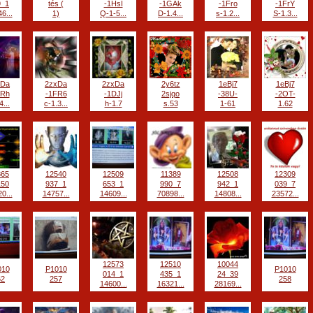
9_1
tés (
-1HsI
-1GAk
-1Fro
-1FrY
6...
1)
Q-1-5...
D-1.4...
s-1.2...
S-1.3...
xDa
2zxDa
2zxDa
2y6tz
1eBj7
1eBj7
FRh
-1FR6
-1DJj
2sjqo
-38U-
-2OT-
4...
c-1.3...
h-1.7
s.53
1-61
1.62
865
12540
12509
11389
12508
12309
150
937_1
653_1
990_7
942_1
039_7
0...
14757...
14609...
70898...
14808...
23572...
12573
12510
10044
010
P1010
P1010
014_1
435_1
24_39
62
257
258
14600...
16321...
28169...