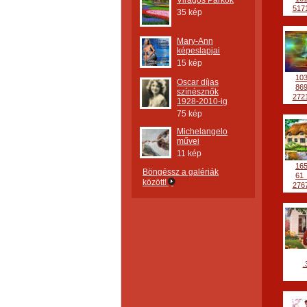
Virágos Parkok
5171
35 kép
Mary-Ann
képeslapjai
15 kép
10
Oscar díjas
86
színésznők
2721
1928-2010-ig
75 kép
Michelangelo
művei
11 kép
16
Böngéssz a galériák
61
között!
2767
.