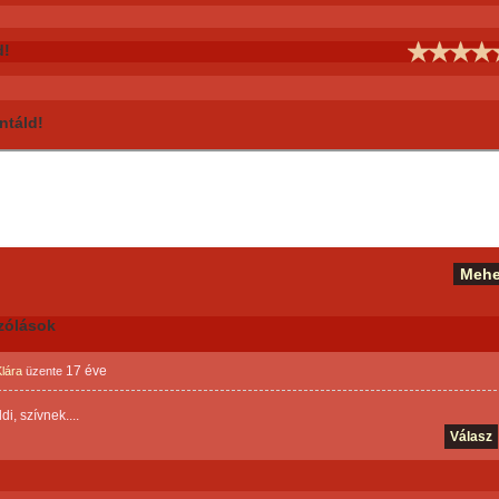
d!
táld!
zólások
17 éve
lára
üzente
di, szívnek....
Válasz