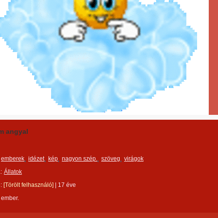
m angyal
emberek
idézet
kép
nagyon szép.
szöveg
virágok
:
Állatok
e:
[Törölt felhasználó]
|
17 éve
 ember.