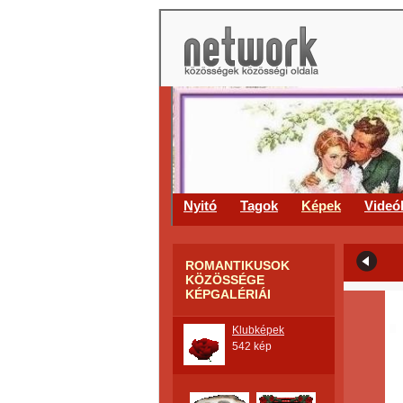
Nyitó
Tagok
Képek
Videó
ROMANTIKUSOK
KÖZÖSSÉGE
KÉPGALÉRIÁI
Klubképek
542 kép