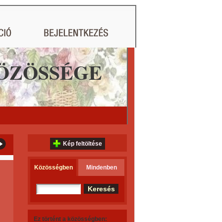
ÖZÖSSÉGE
Kép feltöltése
Közösségben
Mindenben
Ez történt a közösségben: