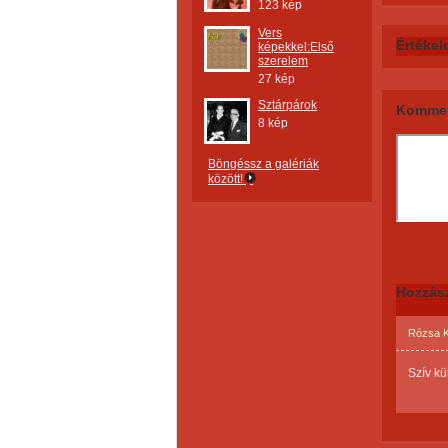
123 kép
Vers
Értékel
képekkel:Első
szerelem
27 kép
Sztárpárok
Kommen
8 kép
Böngéssz a galériák
között!
Hozzás
Rózsa K
Szív kül