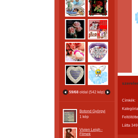
szerele
59/68
oldal (542 kép)
Címkék:
Kategória
Botond Györgyi
1 kép
Feltöltött
Látta 349
Vivien Leigh -
Filmek