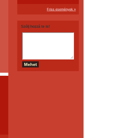
Friss események »
Szólj hozzá te is!