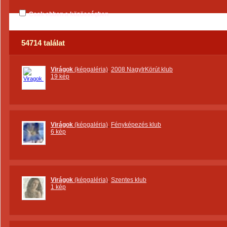
Csak ebben a közösségben
54714 találat
Virágok
(képgaléria)
,
2008 NagyIrKörút klub
19 kép
Virágok
(képgaléria)
,
Fényképezés klub
6 kép
Virágok
(képgaléria)
,
Szentes klub
1 kép