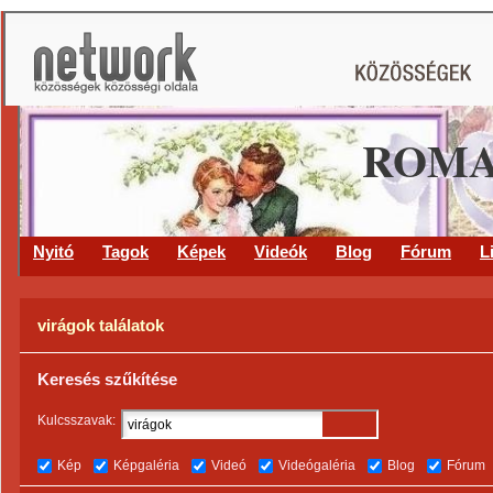
ROMA
Nyitó
Tagok
Képek
Videók
Blog
Fórum
L
virágok találatok
Keresés szűkítése
Kulcsszavak:
Kép
Képgaléria
Videó
Videógaléria
Blog
Fórum