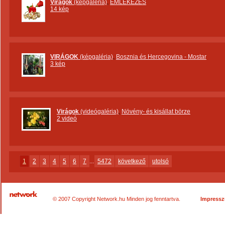
Virágok
(képgaléria)
,
EMLÉKEZÉS
14 kép
VIRÁGOK
(képgaléria)
,
Bosznia és Hercegovina - Mostar
3 kép
Virágok
(videógaléria)
,
Növény- és kisállat börze
2 videó
1
2
3
4
5
6
7
...
5472
következő
utolsó
© 2007 Copyright Network.hu Minden jog fenntartva.
Impress