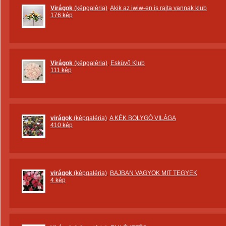
Virágok
(képgaléria)
,
Akik az iwiw-en is rajta vannak klub
176 kép
Virágok
(képgaléria)
,
Esküvő Klub
111 kép
virágok
(képgaléria)
,
A KÉK BOLYGÓ VILÁGA
410 kép
virágok
(képgaléria)
,
BAJBAN VAGYOK MIT TEGYEK
4 kép