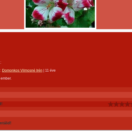
:
e:
Domonkos Vilmosné Irén
|
11 éve
 ember.
d!
táld!