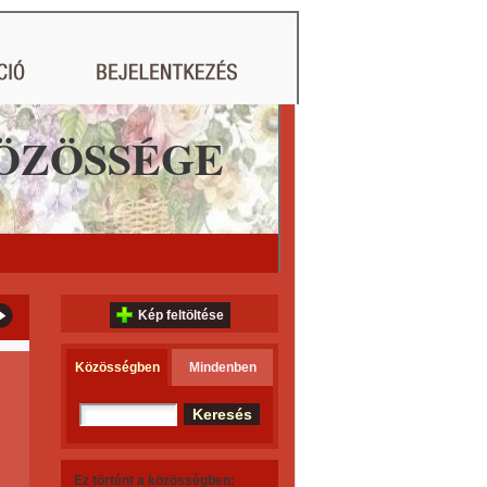
ÖZÖSSÉGE
Kép feltöltése
Közösségben
Mindenben
Ez történt a közösségben: