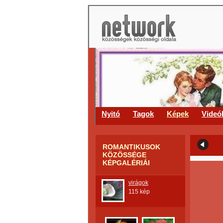
Nyitó
Tagok
Képek
Videó
ROMANTIKUSOK
KÖZÖSSÉGE
KÉPGALÉRIÁI
virágok
115 kép