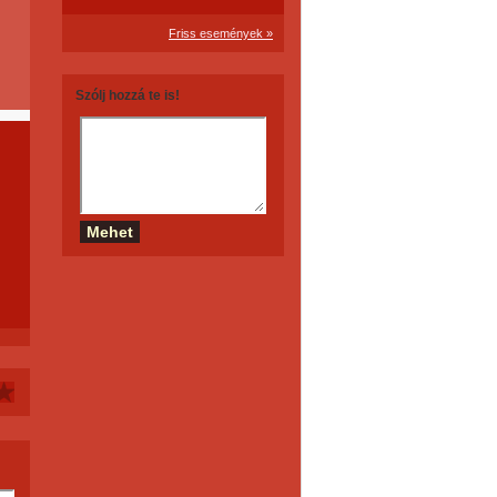
Friss események »
Szólj hozzá te is!