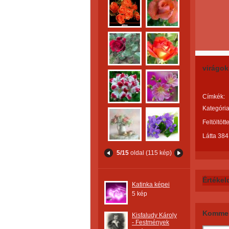
virágok
Címkék:
Kategória
Feltöltött
Látta 384
5/15
oldal (115 kép)
Értékel
Katinka képei
5 kép
Kommen
Kisfaludy Károly
- Festmények