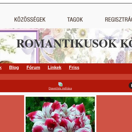
ROMANTIKUSOK K
k
Blog
Fórum
Linkek
Friss
Diavetítés indítása