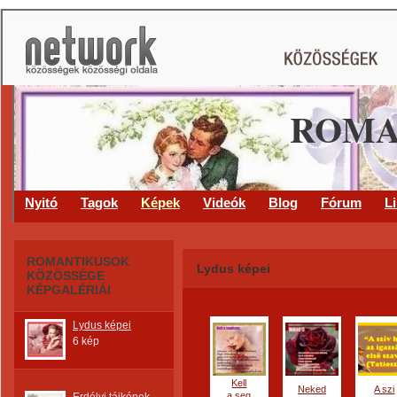
ROMA
Nyitó
Tagok
Képek
Videók
Blog
Fórum
L
ROMANTIKUSOK
Lydus képei
KÖZÖSSÉGE
KÉPGALÉRIÁI
Lydus képei
6 kép
Kell
Neked
A szi
a seg