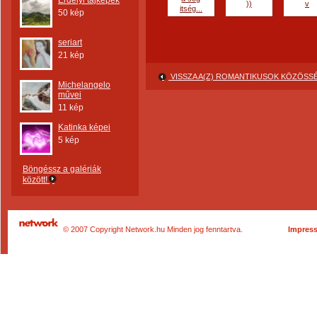
Erdélyi tájképek
))
v
itség...
50 kép
seriart
21 kép
VISSZA A(Z) ROMANTIKUSOK KÖZÖS
Michelangelo
művei
11 kép
Katinka képei
5 kép
Böngéssz a galériák
között!
© 2007 Copyright Network.hu Minden jog fenntartva.
Impres