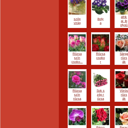
afrik
szép
iboly
ai_ib
virág
a
olya1
Rózsa
Rózsa
Sárg
szín
csoko
rózs
csoko...
r
ák
Rózsa
Sok s
Vörö
szín
zép r
rózs
rózsa
ózsa
ák
Bárso
Bara