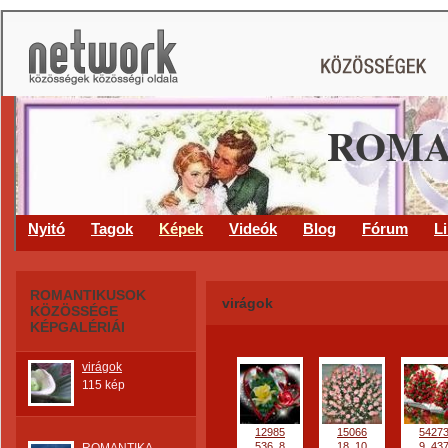
ROMA
Nyitó
Tagok
Képek
Videók
Blog
Fórum
L
ROMANTIKUSOK
virágok
KÖZÖSSÉGE
KÉPGALÉRIÁI
virágok
115 kép
12985
15066
5427
536_8
18_10
9_43