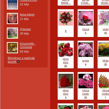
ROMANTIKA
99938...
27630...
38165.
22 kép
Ilona képei
11 kép
A tavasz
rózsá
virág
8
k
ok
30 kép
Köszöntők -
Ünnepek
83 kép
Böngéssz a galériák
piros
orgon
Virág
között!
rózs
a
ok
ák
piros
rózsa
rózsa
rózs
csokr
csok
a
ok
r