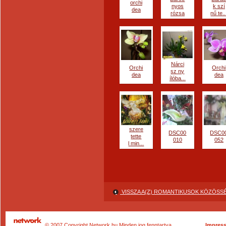
orchi
nyos
k szí
dea
rózsa
nű te..
Nárci
Orchi
Orchi
sz ny
dea
dea
ílóba...
szere
DSC00
DSC0
tette
010
052
l min...
VISSZA A(Z) ROMANTIKUSOK KÖZÖS
© 2007 Copyright Network.hu Minden jog fenntartva.
Impres