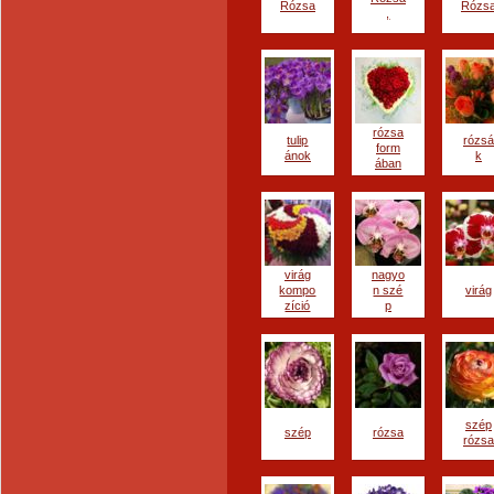
Rózsa
Rózs
,
rózsa
tulip
rózsá
form
ánok
k
ában
virág
nagyo
kompo
n szé
virág
zíció
p
szép
szép
rózsa
rózsa