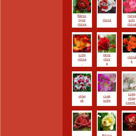
Bárso
rózsa
nyos
rózsa
szín
rózsa
rózsa
szép
piros
rózsá
rózsa
rózs
k
,
a
szép
virág
csak
virág
ok
szép
csend.
Rózsa