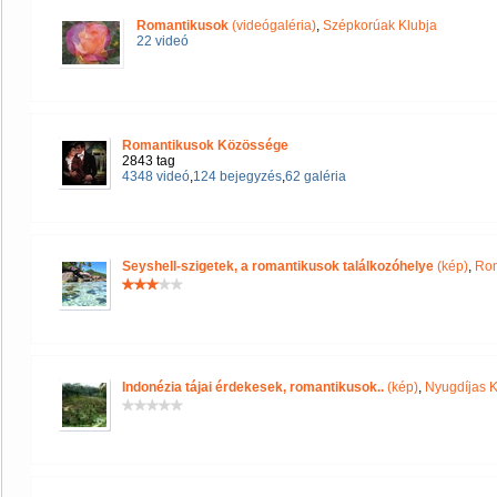
Romantikusok
(videógaléria)
,
Szépkorúak Klubja
22 videó
Romantikusok Közössége
2843 tag
4348 videó
,
124 bejegyzés
,
62 galéria
Seyshell-szigetek, a romantikusok találkozóhelye
(kép)
,
Rom
Indonézia tájai érdekesek, romantikusok..
(kép)
,
Nyugdíjas 