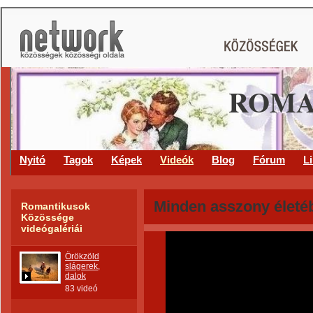
ROMA
Nyitó
Tagok
Képek
Videók
Blog
Fórum
L
Minden asszony életé
Romantikusok
Közössége
videógalériái
Örökzöld
slágerek,
dalok
83 videó