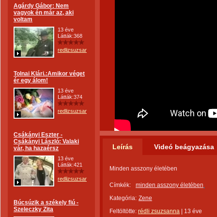
Agárdy Gábor: Nem
vagyok én már az, aki
voltam
13 éve
Látták:368
redlizsuzsanna
Tolnai Klári.:Amikor véget
ér egy álom!
13 éve
Látták:374
redlizsuzsanna
Csákányi Eszter -
Csákányi László: Valaki
Leírás
Videó beágyazása
vár, ha hazaérsz
13 éve
Látták:421
Minden asszony életében
redlizsuzsanna
Címkék:
minden asszony életében
Kategória:
Zene
Búcsúzik a székely fiú -
Szeleczky Zita
Feltöltötte:
rédli zsuzsanna
|
13 éve