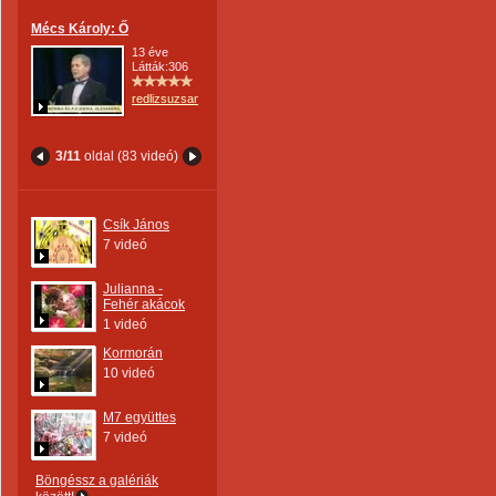
Mécs Károly: Ő
13 éve
Látták:306
redlizsuzsanna
3/11
oldal (83 videó)
Csík János
7 videó
Julianna -
Fehér akácok
1 videó
Kormorán
10 videó
M7 együttes
7 videó
Böngéssz a galériák