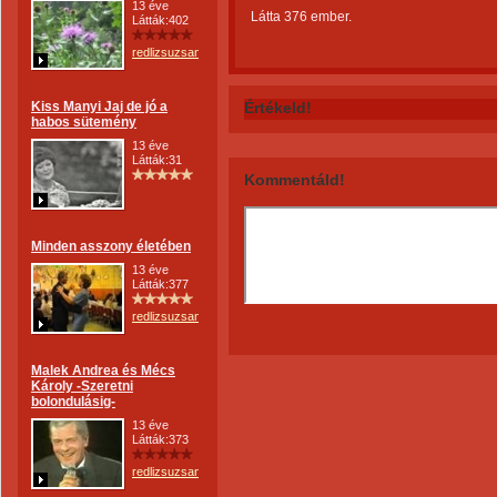
13 éve
Látta 376 ember.
Látták:402
redlizsuzsanna
Kiss Manyi Jaj de jó a
Értékeld!
habos sütemény
13 éve
Látták:31
Kommentáld!
Minden asszony életében
13 éve
Látták:377
redlizsuzsanna
Malek Andrea és Mécs
Károly -Szeretni
bolondulásig-
13 éve
Látták:373
redlizsuzsanna