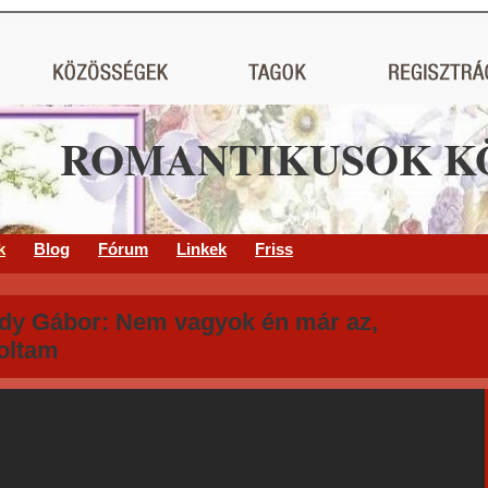
ROMANTIKUSOK K
k
Blog
Fórum
Linkek
Friss
dy Gábor: Nem vagyok én már az,
voltam