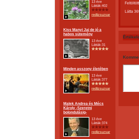
13 éve
Feltöltöt
Látták:402
Látta 36
redlizsuzsanna
Kiss Manyi Jaj de jó a
habos sütemény
Értékel
13 éve
Látták:31
Kommen
Minden asszony életében
13 éve
Látták:377
redlizsuzsanna
Malek Andrea és Mécs
Károly -Szeretni
bolondulásig-
13 éve
Látták:374
redlizsuzsanna