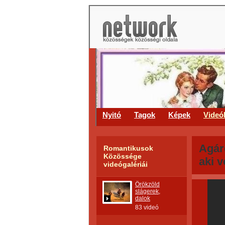
Nyitó
Tagok
Képek
Videó
Agár
Romantikusok
Közössége
aki 
videógalériái
Örökzöld
slágerek,
dalok
83 videó