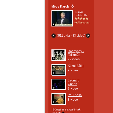
Mécs Károly: Ő
13 éve
Látták:307
redlizsuzsanna
3/11
oldal (83 videó)
Daddyboy -
Talizmán
29 videó
Kókai Bálint
9 videó
Leonard
Cohen
3 videó
Paul Anka
8 videó
Böngéssz a galériák