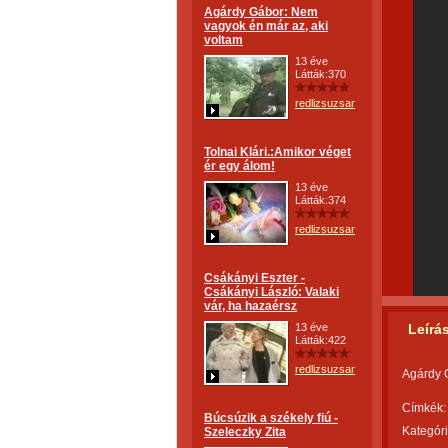
Agárdy Gábor: Nem
vagyok én már az, aki
voltam
13 éve
Látták:370
redlizsuzsanna
Tolnai Klári.:Amikor véget
ér egy álom!
13 éve
Látták:374
redlizsuzsanna
Csákányi Eszter -
Csákányi László: Valaki
vár, ha hazaérsz
13 éve
Leírá
Látták:422
redlizsuzsanna
Agárdy 
Címkék:
Búcsúzik a székely fiú -
Kategóri
Szeleczky Zita