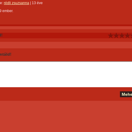
te:
rédli zsuzsanna
|
13 éve
9 ember.
d!
táld!