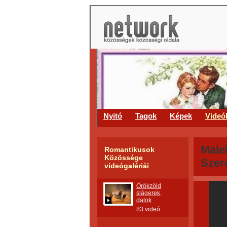
Nyitó
Tagok
Képek
Videó
Male
Romantikusok
Közössége
Szer
videógalériái
Örökzöld
slágerek,
dalok
83 videó