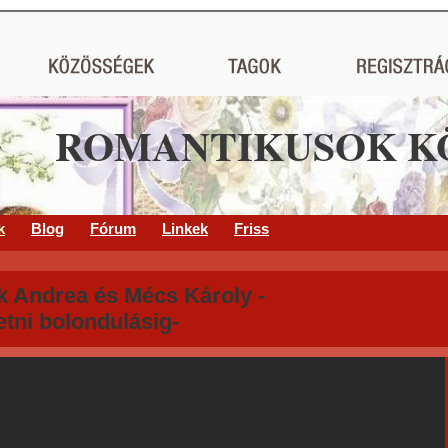
ROMANTIKUSOK K
k
Blog
Fórum
Linkek
Friss
k Andrea és Mécs Károly -
etni bolondulásig-