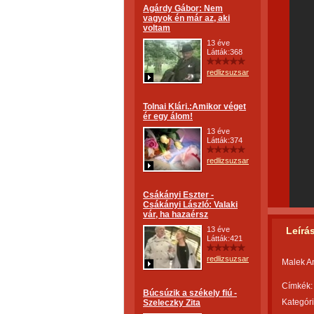
Agárdy Gábor: Nem
vagyok én már az, aki
voltam
13 éve
Látták:368
redlizsuzsanna
Tolnai Klári.:Amikor véget
ér egy álom!
13 éve
Látták:374
redlizsuzsanna
Csákányi Eszter -
Csákányi László: Valaki
vár, ha hazaérsz
13 éve
Leírá
Látták:421
redlizsuzsanna
Malek An
Címkék:
Búcsúzik a székely fiú -
Kategóri
Szeleczky Zita