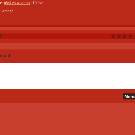
te:
rédli zsuzsanna
|
13 éve
3 ember.
d!
táld!