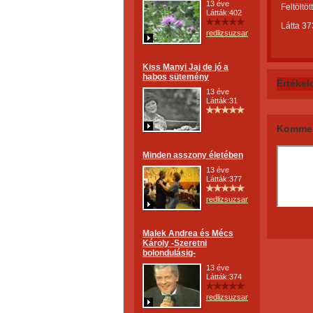
13 éve
Feltöltöt
Látták:402
Látta 37
redlizsuzsanna
Kiss Manyi Jaj de jó a
habos sütemény
Értékel
13 éve
Látták:31
Kommen
Minden asszony életében
13 éve
Látták:377
redlizsuzsanna
Malek Andrea és Mécs
Károly -Szeretni
bolondulásig-
13 éve
Látták:374
redlizsuzsanna