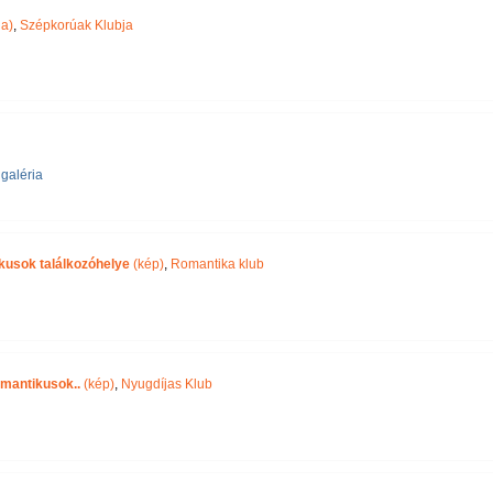
ia)
,
Szépkorúak Klubja
galéria
ikusok találkozóhelye
(kép)
,
Romantika klub
omantikusok..
(kép)
,
Nyugdíjas Klub