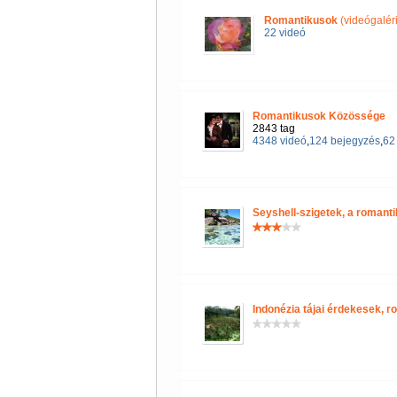
Romantikusok
(videógalér
22 videó
Romantikusok Közössége
2843 tag
4348 videó
,
124 bejegyzés
,
62 
Seyshell-szigetek, a romant
Indonézia tájai érdekesek, r