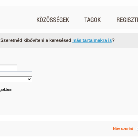
 Szeretnéd kibővíteni a keresésed
más tartalmakra is
?
égekben
Név szerint