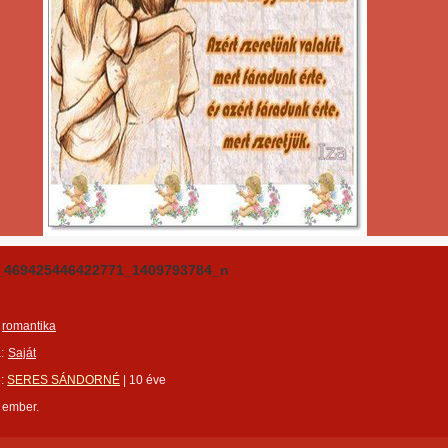
_469425446422771_1409793784_n
romantika
:
Saját
e:
SERES SÁNDORNÉ
|
10 éve
 ember.