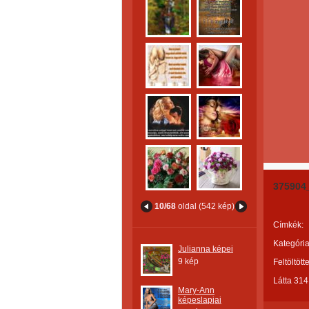
375904
10/68
oldal (542 kép)
Címkék:
Kategória
Julianna képei
9 kép
Feltöltött
Látta 314
Mary-Ann
képeslapjai