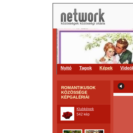
Nyitó
Tagok
Képek
Videó
ROMANTIKUSOK
KÖZÖSSÉGE
KÉPGALÉRIÁI
Klubképek
542 kép