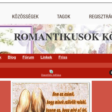
ROMANTIKUSOK K
k
Blog
Fórum
Linkek
Friss
Diavetítés indítása