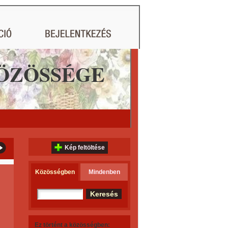
ÖZÖSSÉGE
Kép feltöltése
Közösségben
Mindenben
Ez történt a közösségben: