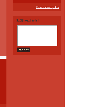
Friss események »
Szólj hozzá te is!