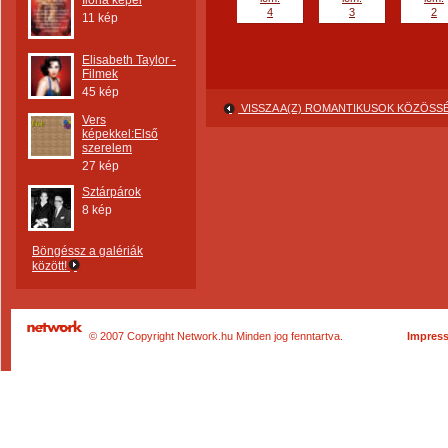
Ilona képei
4
3
2
11 kép
Elisabeth Taylor -
Filmek
45 kép
VISSZA A(Z) ROMANTIKUSOK KÖZÖS
Vers
képekkel:Első
szerelem
27 kép
Sztárpárok
8 kép
Böngéssz a galériák
között!
© 2007 Copyright Network.hu Minden jog fenntartva.
Impres