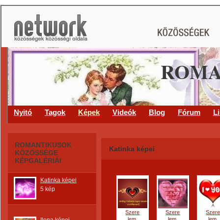
ROMA
Nyitó
Tagok
Képek
Videók
Blog
Fórum
L
ROMANTIKUSOK
Katinka képei
KÖZÖSSÉGE
KÉPGALÉRIÁI
Katinka képei
5 kép
Szere
Szere
Szer
lem.
lem.
lem.