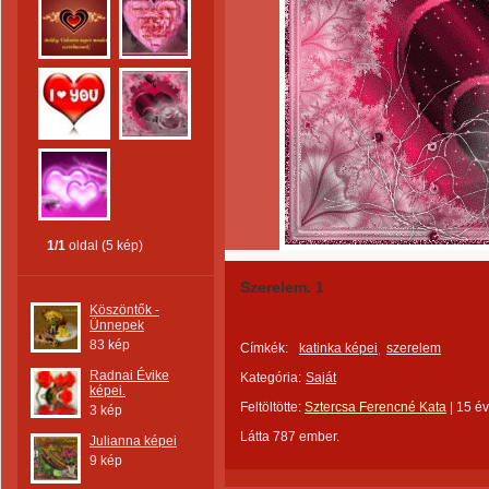
1/1
oldal (5 kép)
Szerelem. 1
Köszöntők -
Ünnepek
83 kép
Címkék:
katinka képei
szerelem
Radnai Évike
Kategória:
Saját
képei.
Feltöltötte:
Sztercsa Ferencné Kata
|
15 é
3 kép
Látta 787 ember.
Julianna képei
9 kép