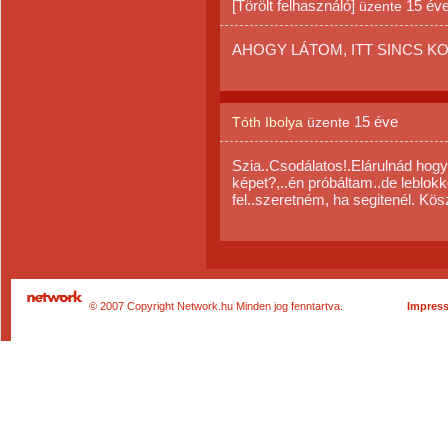
[Törölt felhasználó]
15 év
üzente
AHOGY LÁTOM, ITT SINCS K
15 éve
Tóth Ibolya
üzente
Szia..Csodálatos!.Elárulnád hogy
képet?,..én próbáltam..de leblok
fel..szeretném, ha segitenél. Kösz
© 2007 Copyright Network.hu Minden jog fenntartva.
Impres