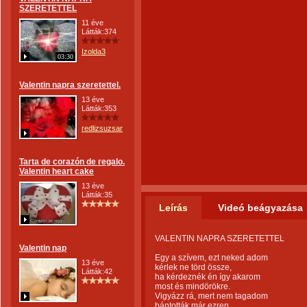
SZERETETTEL
11 éve
Látták:374
Izolda3
03:30
Valentin napra szeretettel.
13 éve
Látták:353
redlizsuzsanna
Tarta de corazón de regalo.
Valentin heart cake
13 éve
Látták:35
Leírás
Videó beágyazása
VALENTIN NAPRA SZERETETTEL
Valentin nap
Egy a szívem, ezt neked adom
13 éve
kérlek ne törd össze,
Látták:42
ha kérdeznék én így akarom
most és mindörökre.
Vigyázz rá, mert nem tagadom
bántották már ezren,