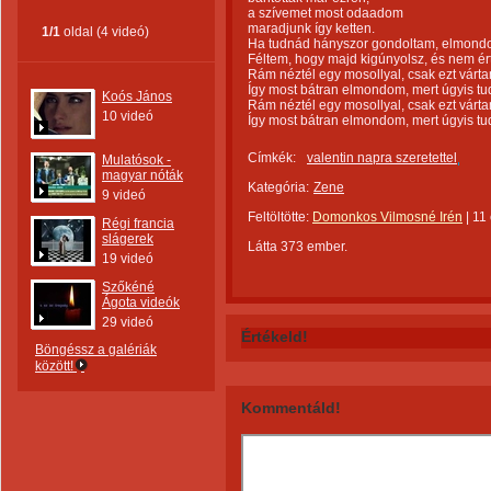
a szívemet most odaadom
maradjunk így ketten.
1/1
oldal (4 videó)
Ha tudnád hányszor gondoltam, elmond
Féltem, hogy majd kigúnyolsz, és nem ér
Rám néztél egy mosollyal, csak ezt várt
Így most bátran elmondom, mert úgyis tu
Koós János
Rám néztél egy mosollyal, csak ezt várt
10 videó
Így most bátran elmondom, mert úgyis tu
Címkék:
valentin napra szeretettel
Mulatósok -
magyar nóták
Kategória:
Zene
9 videó
Feltöltötte:
Domonkos Vilmosné Irén
|
11
Régi francia
slágerek
Látta 373 ember.
19 videó
Szőkéné
Ágota videók
29 videó
Értékeld!
Böngéssz a galériák
között!
Kommentáld!