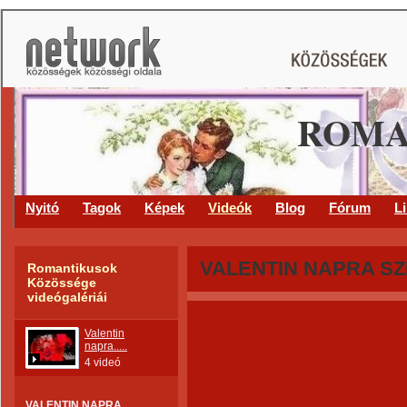
ROMA
Nyitó
Tagok
Képek
Videók
Blog
Fórum
L
VALENTIN NAPRA S
Romantikusok
Közössége
videógalériái
Valentin
napra.....
4 videó
VALENTIN NAPRA