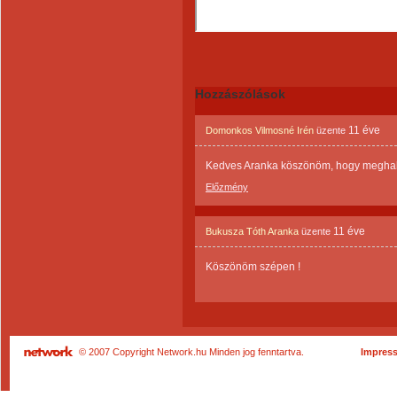
Hozzászólások
11 éve
Domonkos Vilmosné Irén
üzente
Kedves Aranka köszönöm, hogy meghall
Előzmény
11 éve
Bukusza Tóth Aranka
üzente
Köszönöm szépen !
© 2007 Copyright Network.hu Minden jog fenntartva.
Impres