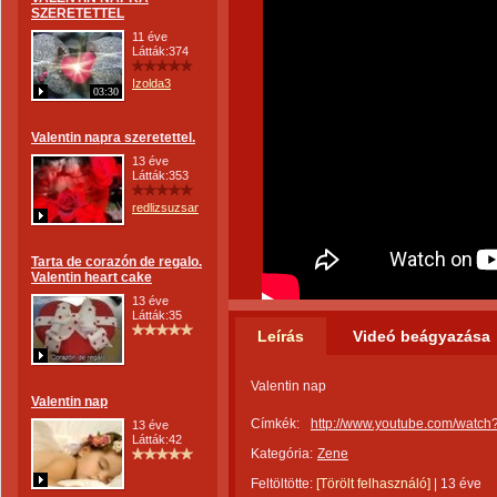
SZERETETTEL
11 éve
Látták:374
Izolda3
03:30
Valentin napra szeretettel.
13 éve
Látták:353
redlizsuzsanna
Tarta de corazón de regalo.
Valentin heart cake
13 éve
Látták:35
Leírás
Videó beágyazása
Valentin nap
Valentin nap
Címkék:
http://www.youtube.com/watch
13 éve
Látták:42
Kategória:
Zene
Feltöltötte:
[Törölt felhasználó]
|
13 éve