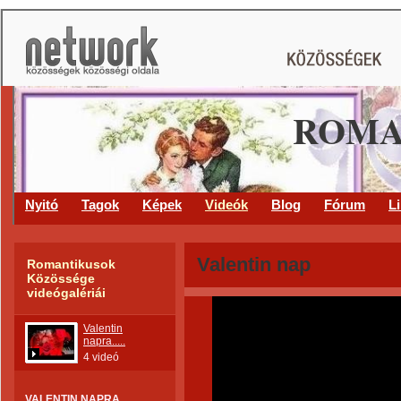
ROMA
Nyitó
Tagok
Képek
Videók
Blog
Fórum
L
Valentin nap
Romantikusok
Közössége
videógalériái
Valentin
napra.....
4 videó
VALENTIN NAPRA