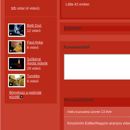
Látta 42 ember.
1/1
oldal (4 videó)
Betli Duó
Értékeld!
12 videó
Paul Anka
Kommentáld!
8 videó
Szőkéné
Ágota videók
29 videó
Tundike
6 videó
Böngéssz a galériák
között!
Hozzászólások
13 éve
rédli zsuzsanna
üzente
Köszönöm Editke!Nagyon aranyos videó