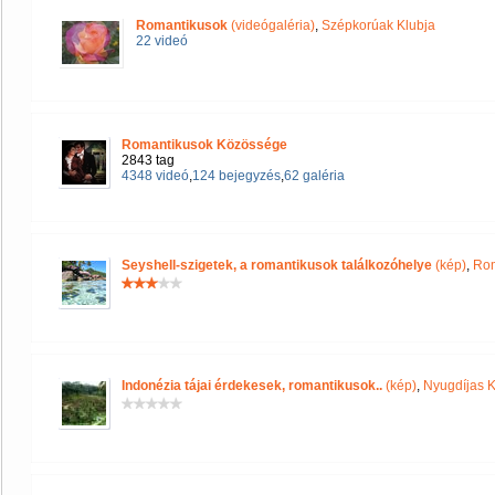
Romantikusok
(videógaléria)
,
Szépkorúak Klubja
22 videó
Romantikusok Közössége
2843 tag
4348 videó
,
124 bejegyzés
,
62 galéria
Seyshell-szigetek, a romantikusok találkozóhelye
(kép)
,
Rom
Indonézia tájai érdekesek, romantikusok..
(kép)
,
Nyugdíjas 