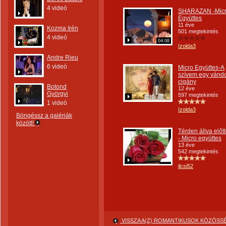
4 videó
SHARAZAN -Mic
Együttes
11 éve
Kozma Irén
501 megtekintés
4 videó
04:08
Izolda3
Andre Rieu
6 videó
Micro Együttes-A
szívem egy vánd
cigány
Botond
12 éve
Györgyi
597 megtekintés
1 videó
Izolda3
Böngéssz a galériák
között!
Térden állva előt
- Micro együttes
13 éve
542 megtekintés
ilcsi52
VISSZA A(Z) ROMANTIKUSOK KÖZÖS