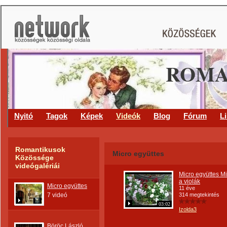
ROMA
Nyitó
Tagok
Képek
Videók
Blog
Fórum
L
Romantikusok
Micro együttes
Közössége
videógalériái
Micro együttes Mi
a violák
Micro együttes
11 éve
7 videó
314 megtekintés
03:02
Izolda3
Böröc László