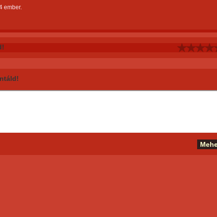
4 ember.
d!
táld!