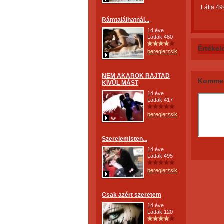
Látta 49
Rámtalálhatnál...
14 éve
Látták:480
Értékel
beregierzsike
NEM AKAROK RAJTAD
Kommen
KÍVŰL MÁST
14 éve
Látták:417
beregierzsike
Szerelemisten...
14 éve
Látták:495
beregierzsike
Csak azért szeretem
14 éve
Látták:120