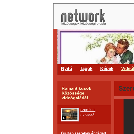
Nyitó
Tagok
Képek
Videó
Szere
Romantikusok
Közössége
videógalériái
szerelem
87 videó
Örülten szeretlek én téged