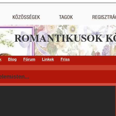
ROMANTIKUSOK K
k
Blog
Fórum
Linkek
Friss
lemisten...