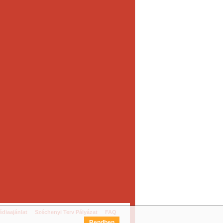
diaajánlat
Széchenyi Terv Pályázat
FAQ
Rendben