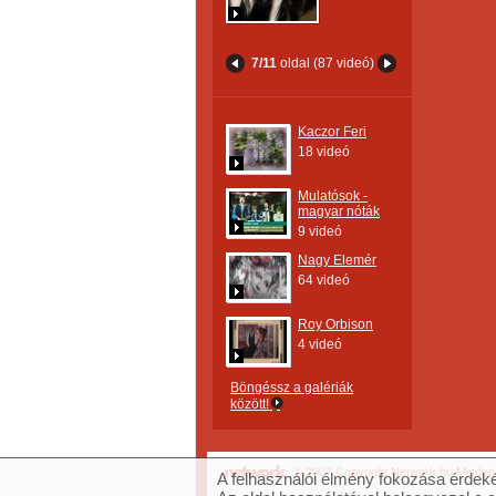
7/11
oldal (87 videó)
Kaczor Feri
18 videó
Mulatósok -
magyar nóták
9 videó
Nagy Elemér
64 videó
Roy Orbison
4 videó
Böngéssz a galériák
között!
© 2007 Copyright Network.hu Minden j
A felhasználói élmény fokozása érdeké