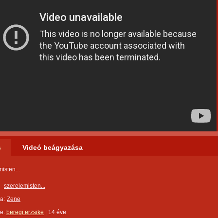
s
Videó beágyazása
isten...
szerelemisten...
a:
Zene
te:
beregi erzsike
|
14 éve