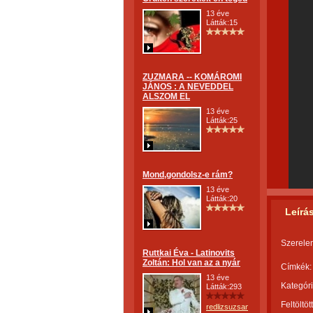
13 éve
Látták:15
ZUZMARA -- KOMÁROMI
JÁNOS : A NEVEDDEL
ALSZOM EL
13 éve
Látták:25
Mond,gondolsz-e rám?
13 éve
Látták:20
Leírá
Szerelem
Ruttkai Éva - Latinovits
Zoltán: Hol van az a nyár
Címkék:
13 éve
Kategóri
Látták:293
Feltöltöt
redlizsuzsanna