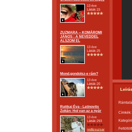
13 éve
Látták:15
ZUZMARA -- KOMÁROMI
JÁNOS : A NEVEDDEL
ALSZOM EL
13 éve
Látták:25
Mond,gondolsz-e rám?
13 éve
Látták:20
Leírá
Rámtalá
Ruttkai Éva - Latinovits
Zoltán: Hol van az a nyár
Címkék:
13 éve
Kategóri
Látták:293
Feltöltöt
redlizsuzsanna