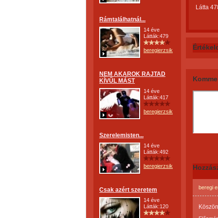
Látta 47
Rámtalálhatnál...
14 éve
Látták:479
Értékel
beregierzsike
NEM AKAROK RAJTAD
Kommen
KÍVŰL MÁST
14 éve
Látták:417
beregierzsike
Szerelemisten...
14 éve
Látták:492
beregierzsike
Hozzás
beregi e
Csak azért szeretem
14 éve
Látták:120
Köszönö