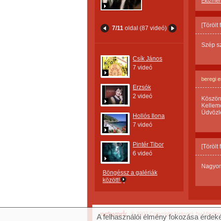
Előzmé
[Törölt
7/11
oldal (87 videó)
Szép sz
Csík János
7 videó
beregi e
Erzsók
2 videó
Köszönö
Kelleme
Üdvözle
Hollós Ilona
7 videó
Pintér Tibor
[Törölt
6 videó
Nagyon j
Böngéssz a galériák
között!
© 2007 Copyright Network.hu Minden j
A felhasználói élmény fokozása érdeké