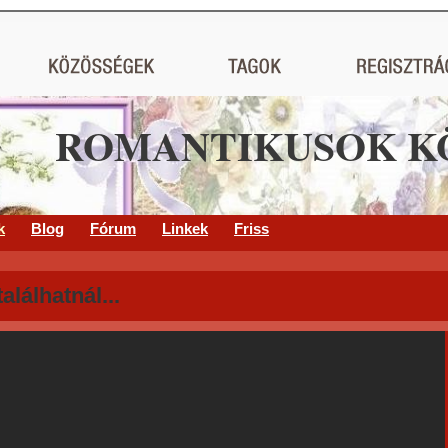
ROMANTIKUSOK K
k
Blog
Fórum
Linkek
Friss
lálhatnál...