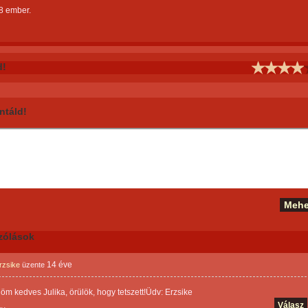
8 ember.
d!
táld!
zólások
14 éve
rzsike
üzente
m kedves Julika, örülök, hogy tetszett!Üdv: Erzsike
Válasz