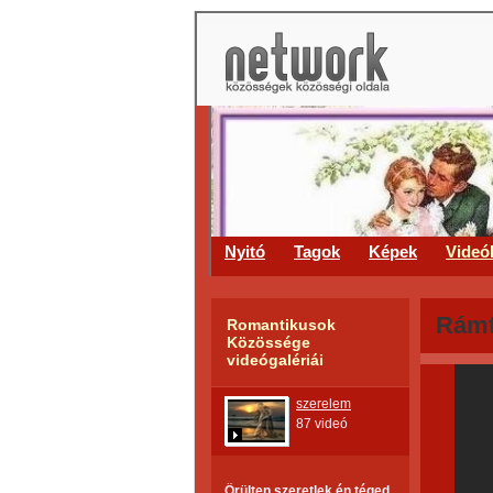
Nyitó
Tagok
Képek
Videó
Rámta
Romantikusok
Közössége
videógalériái
szerelem
87 videó
Örülten szeretlek én téged