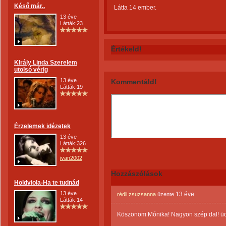
Késő már..
Látta 14 ember.
13 éve
Látták:23
Értékeld!
KIrály Linda Szerelem
utolsó vérig
13 éve
Kommentáld!
Látták:19
Érzelemek idézetek
13 éve
Látták:326
ivan2002
Hozzászólások
Holdviola-Ha te tudnád
13 éve
13 éve
rédli zsuzsanna
üzente
Látták:14
Köszönöm Mónika! Nagyon szép dal! üd