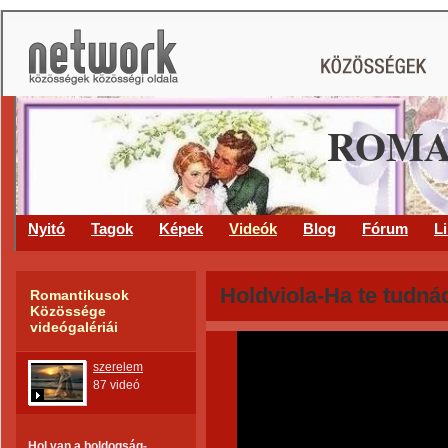
ROMA
Nyitó
Tagok
Képek
Videók
Blog
Fórum
L
Holdviola-Ha te tudná
Romantikusok
Közössége
videógalériái
szerelem
87 videó
Hol van a boldogság-