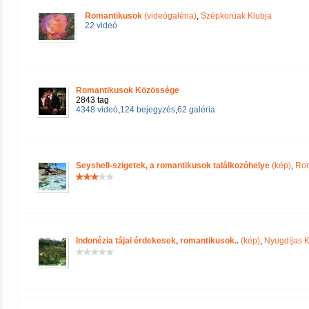
Romantikusok
(videógaléria)
,
Szépkorúak Klubja
22 videó
Romantikusok Közössége
2843 tag
4348 videó
,
124 bejegyzés
,
62 galéria
Seyshell-szigetek, a romantikusok találkozóhelye
(kép)
,
Rom
Indonézia tájai érdekesek, romantikusok..
(kép)
,
Nyugdíjas 