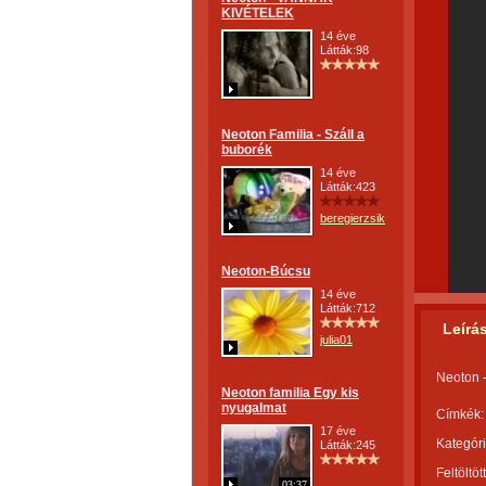
KIVÉTELEK
14 éve
Látták:98
Neoton Familia - Száll a
buborék
14 éve
Látták:423
beregierzsike
Neoton-Búcsu
14 éve
Látták:712
Leírá
julia01
Neoton
Neoton familia Egy kis
nyugalmat
Címkék:
17 éve
Kategóri
Látták:245
Feltöltöt
03:37