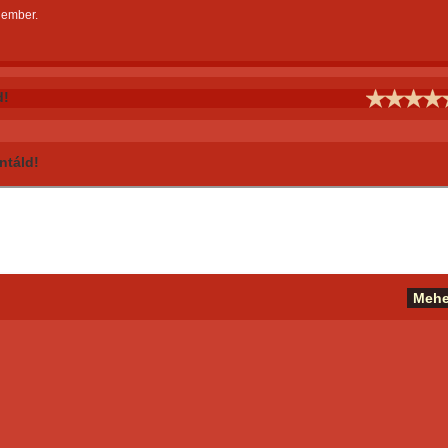
 ember.
d!
táld!