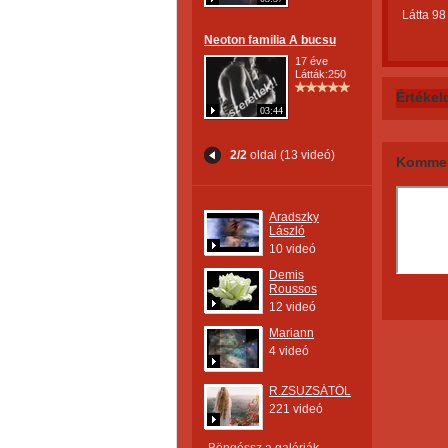
Látta 98
Neoton familia A bucsu
17 éve
Látták:250
Értékel
03:44
2/2
oldal (13 videó)
Kommen
Aradszky
László
10 videó
Demis
Roussos
12 videó
Mariann
4 videó
R.ZSUZSÁTÓL
221 videó