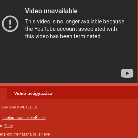
s
Videó beágyazása
 - VANNAK KIVÉTELEK
neoton - vannak kivÉtelek
a:
Zene
te:
[Törölt felhasználó]
|
14 éve