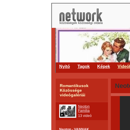
Nyitó
Tagok
Képek
Videó
Neot
Romantikusok
Közössége
videógalériái
Neoton
Família
13 videó
Neoton - VANNAK