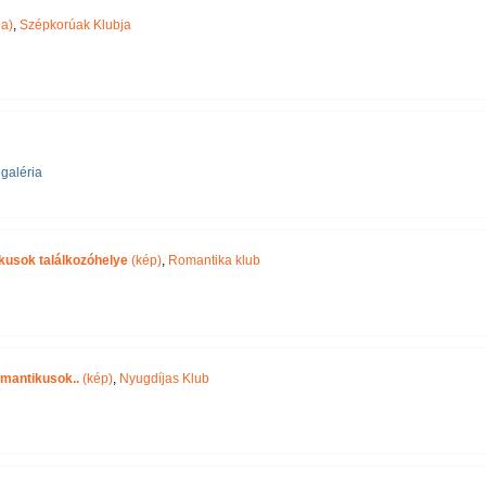
ia)
,
Szépkorúak Klubja
galéria
ikusok találkozóhelye
(kép)
,
Romantika klub
omantikusok..
(kép)
,
Nyugdíjas Klub