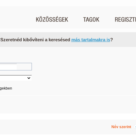
 Szeretnéd kibővíteni a keresésed
más tartalmakra is
?
égekben
Név szerint