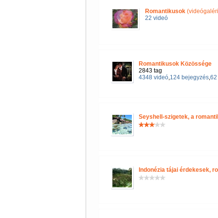
Romantikusok
(videógalér
22 videó
Romantikusok Közössége
2843 tag
4348 videó
,
124 bejegyzés
,
62 
Seyshell-szigetek, a romant
Indonézia tájai érdekesek, r