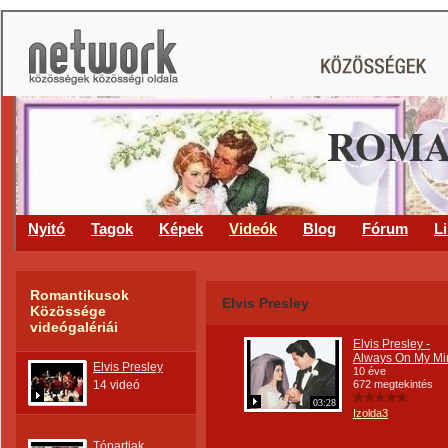
ROMA
Nyitó
Tagok
Képek
Videók
Blog
Fórum
L
Romantikusok
Elvis Presley
Közössége
videógalériái
Elvis Presley -
Always On My Mi
Elvis Presley
10 éve
14 videó
672 megtekintés
03:28
Izolda3
Tópartiak