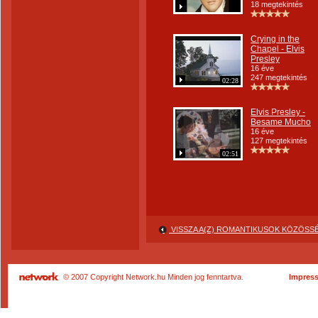
18 megtekintés
Crying in the
Chapel - Elvis
Presley
16 éve
247 megtekintés
02:28
Elvis Presley -
Besame Mucho
16 éve
127 megtekintés
02:51
VISSZA A(Z) ROMANTIKUSOK KÖZÖS
© 2007 Copyright Network.hu Minden jog fenntartva.
Impres