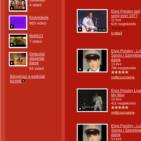
4 videó
Elvis Presley last
song ever 1977
Klubvideók
11 éve
965 videó
629 megtekintés
03:00
Izolda3
tibi0623
7 videó
Elvis Presley - L
Örökzöld
Songs / Szerelm
slágerek,
dalok
dalok
13 éve
786 megtekintés
83 videó
Böngéssz a galériák
redlizsuzsanna
között!
Elvis Presley Live
My Way
13 éve
411 megtekintés
redlizsuzsanna
Elvis Presley - L
Songs / Szerelm
dalok
13 éve