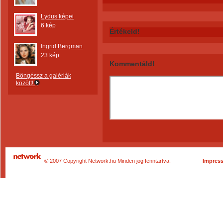
Lydus képei
6 kép
Értékeld!
Ingrid Bergman
23 kép
Kommentáld!
Böngéssz a galériák
között!
© 2007 Copyright Network.hu Minden jog fenntartva.
Impres