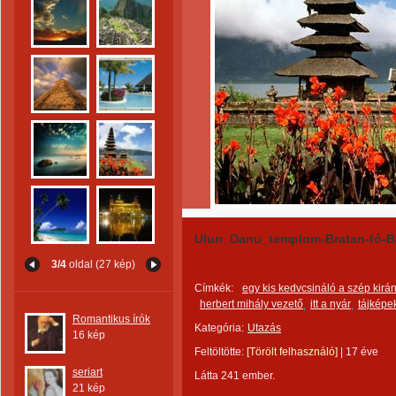
Ulun_Danu_templom-Bratan-tó-Ba
3/4
oldal (27 kép)
Címkék:
egy kis kedvcsináló a szép kirá
herbert mihály vezető
itt a nyár
tájképe
Romantikus írók
Kategória:
Utazás
16 kép
Feltöltötte:
[Törölt felhasználó]
|
17 éve
seriart
Látta 241 ember.
21 kép