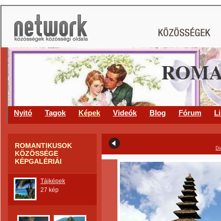
ROMA
Nyitó
Tagok
Képek
Videók
Blog
Fórum
L
ROMANTIKUSOK
Di
KÖZÖSSÉGE
KÉPGALÉRIÁI
Tájképek
27 kép