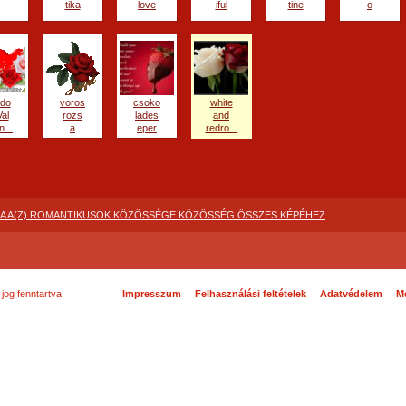
tika
love
iful
tine
o
ldo
voros
csoko
white
Val
rozs
lades
and
n...
a
eper
redro...
A A(Z) ROMANTIKUSOK KÖZÖSSÉGE KÖZÖSSÉG ÖSSZES KÉPÉHEZ
og fenntartva.
Impresszum
Felhasználási feltételek
Adatvédelem
Mé