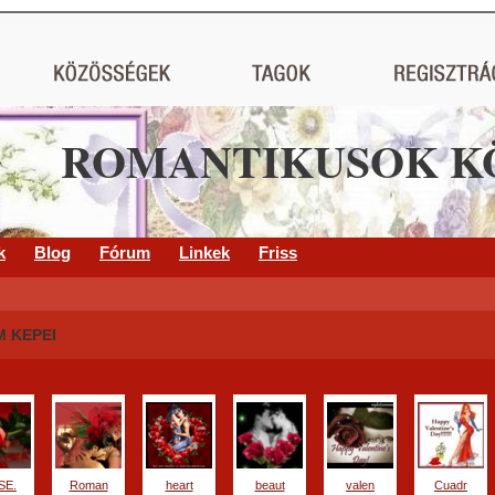
ROMANTIKUSOK K
k
Blog
Fórum
Linkek
Friss
M KEPEI
SE.
Roman
heart
beaut
valen
Cuadr