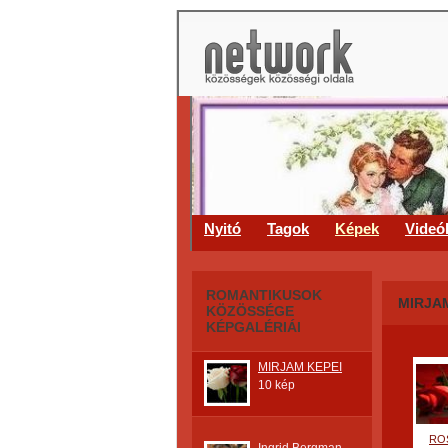
Nyitó
Tagok
Képek
Videó
ROMANTIKUSOK
MIRJA
KÖZÖSSÉGE
KÉPGALÉRIÁI
MIRJAM KEPEI
10 kép
RO