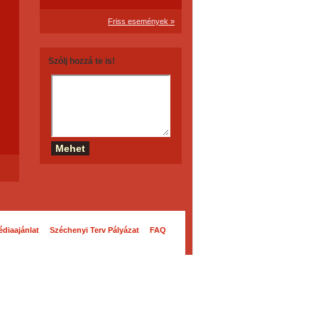
Friss események »
Szólj hozzá te is!
diaajánlat
Széchenyi Terv Pályázat
FAQ