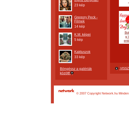
Ingrid Bergman
.
23 kép
Gregory Peck -
Filmek
14 kép
Bo
K.M. képei
g 
5 kép
enti
Kaktuszok
33 kép
VISSZ
Böngéssz a galériák
között!
© 2007 Copyright Network.hu Minden j