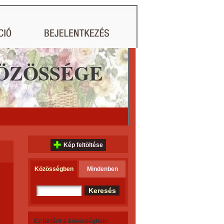
ÖZÖSSÉGE
Kép feltöltése
Közösségben
Mindenben
Ez történt a közösségben: