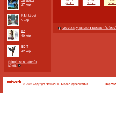
Tájképek
gét k...
ot és...
hétvé..
27 kép
K.M. képei
5 kép
VISSZA A(Z) ROMANTIKUSOK KÖZÖS
ica
40 kép
EDIT
42 kép
Böngéssz a galériák
között!
© 2007 Copyright Network.hu Minden jog fenntartva.
Impres