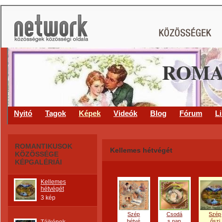
ROMA
Nyitó
Tagok
Képek
Videók
Blog
Fórum
L
ROMANTIKUSOK
Kellemes hétvégét
KÖZÖSSÉGE
KÉPGALÉRIÁI
Kellemes
hétvégét
3 kép
Szép
Csodá
Szép
hétvé
s nap
őszi