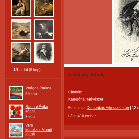
1/1
oldal (6 kép)
Kisfaludy_Károly
Virágos Parkok
Címkék:
35 kép
Kategória:
Művészet
Radnai Évike
Feltöltötte:
Domonkos Vilmosné Irén
|
12 
képei.
Látta 416 ember.
3 kép
Vers
képekkel:Mondj
igent!