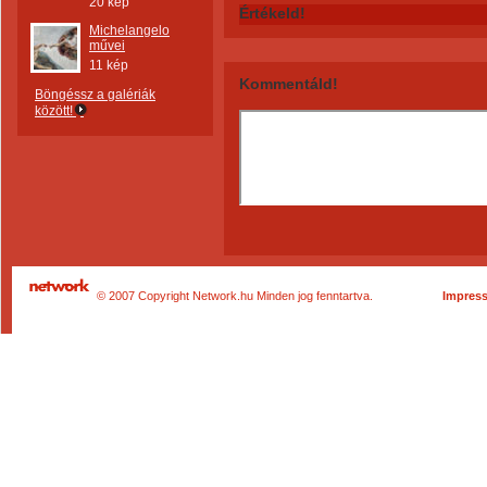
20 kép
Értékeld!
Michelangelo
művei
11 kép
Kommentáld!
Böngéssz a galériák
között!
© 2007 Copyright Network.hu Minden jog fenntartva.
Impres