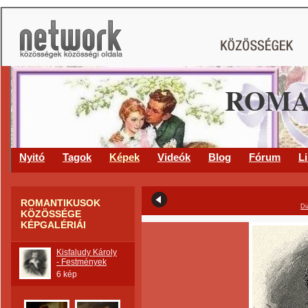
ROMA
Nyitó
Tagok
Képek
Videók
Blog
Fórum
L
ROMANTIKUSOK
Di
KÖZÖSSÉGE
KÉPGALÉRIÁI
Kisfaludy Károly
- Festmények
6 kép