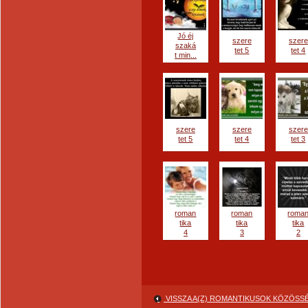
Jó éj
szere
szere
szaká
tet 5
tet 4
t min...
szere
szere
szere
tet 5
tet 4
tet 3
roman
roman
roma
tika
tika
tika
4
3
2
VISSZA A(Z) ROMANTIKUSOK KÖZÖS