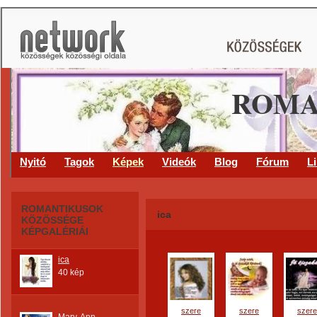
ROMA
Nyitó
Tagok
Képek
Videók
Blog
Fórum
L
ROMANTIKUSOK
ica
KÖZÖSSÉGE
KÉPGALÉRIÁI
ica
40 kép
szere
szere
szere