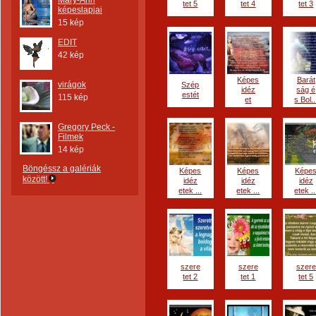
Mary-Ann
tet 5
tet 4
tet 3
képeslapjai
15 kép
EDIT
42 kép
Képes
Barát
virágok
Szép
idéz
ság é
estét
115 kép
et
s Bol..
Gregory Peck -
Filmek
14 kép
Böngéssz a galériák
Képes
Képes
Képe
között!
idéz
idéz
idéz
etek ...
etek ...
etek ..
szere
szere
szere
tet 2
tet 1
tet 5