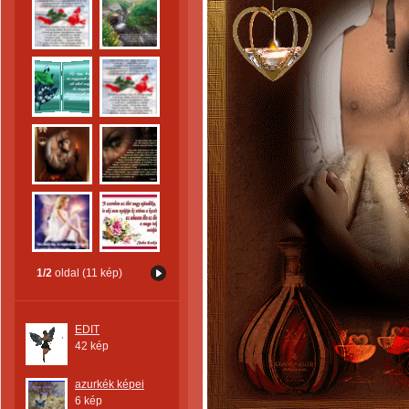
1/2
oldal (11 kép)
EDIT
42 kép
azurkék képei
6 kép