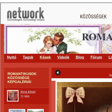
ROMA
Nyitó
Tagok
Képek
Videók
Blog
Fórum
L
ROMANTIKUSOK
Di
KÖZÖSSÉGE
KÉPGALÉRIÁI
Ilona képei
11 kép