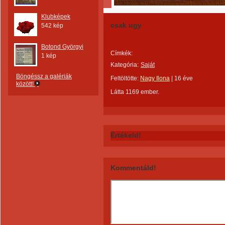
Klubképek
csak ugy
542 kép
Botond Györgyi
Címkék:
1 kép
Kategória:
Saját
Böngéssz a galériák
Feltöltötte:
Nagy Ilona
|
16 éve
között!
Látta 1169 ember.
Értékeld!
Kommentáld!