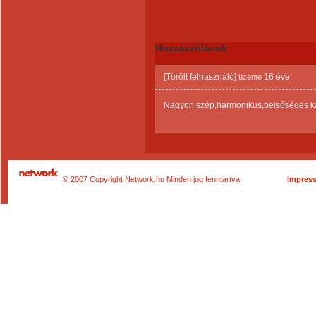
Hozzászólások
[Törölt felhasználó]
16 éve
üzente
Nagyon szép,harmonikus,belsőséges kap
© 2007 Copyright Network.hu Minden jog fenntartva.
Impres