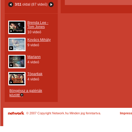
3/11
oldal (87 videó)
Brenda Lee -
Tom Jones
10 videó
Kovács Mihály
9 videó
Mariann
4 videó
Tópartiak
4 videó
Böngéssz a galériák
között!
© 2007 Copyright Network.hu Minden jog fenntartva.
Impres