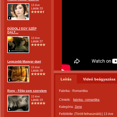
13 éve
Látták:33
DÚDOLJ EGY SZÉP
DALT....
13 éve
Látták:37
Legszebb Magyar duet
13 éve
Látták:39
Leírás
Videó beágyazása
Rony - Félig sem szerelem
Fabrika - Romantika
13 éve
Címkék:
fabrika - romantika
Látták:19
Kategória:
Zene
Feltöltötte:
[Törölt felhasználó]
|
13 éve