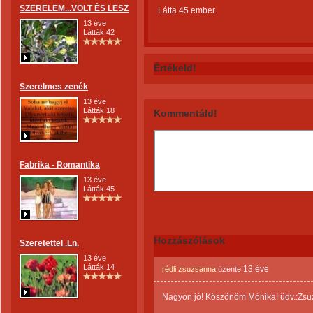
SZERELEM...VOLT ÉS LESZ
Látta 45 ember.
13 éve
Látták:42
Értékeld!
Szerelmes zenék
13 éve
Látták:18
Kommentáld!
Fabrika - Romantika
13 éve
Látták:45
Hozzászólások
Szeretettel .Ln.
13 éve
Látták:14
13 éve
rédli zsuzsanna
üzente
Nagyon jó! Köszönöm Mónika! üdv.:Zsu