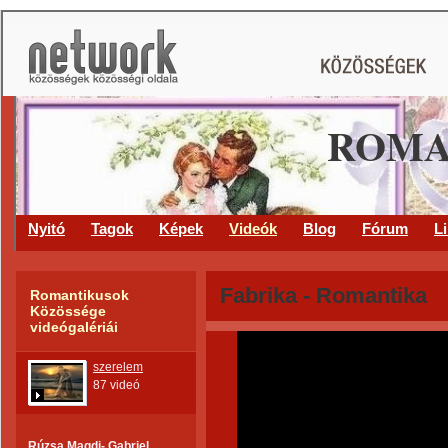
ROMA
Nyitó
Tagok
Képek
Videók
Blog
Fórum
L
Fabrika - Romantika
Romantikusok
Közössége
videógalériái
szerelem
87 videó
Rúzsa Magdi- Gabriel