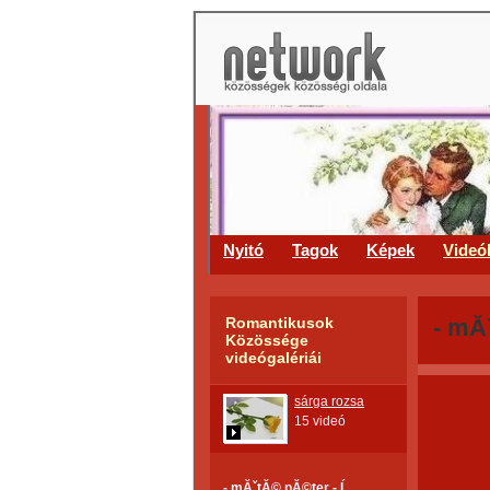
Nyitó
Tagok
Képek
Videó
Romantikusok
- mĂˇ
Közössége
videógalériái
sárga rozsa
15 videó
- mĂˇtĂ© pĂ©ter - Ĺ