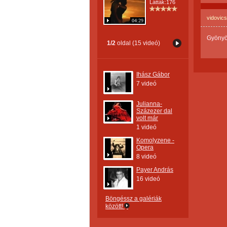
Látták:176
vidovics
04:29
Gyönyör
1/2
oldal (15 videó)
Ihász Gábor
7 videó
Julianna-
Százezer dal
volt már
1 videó
Komolyzene -
Opera
8 videó
Payer András
16 videó
Böngéssz a galériák
között!