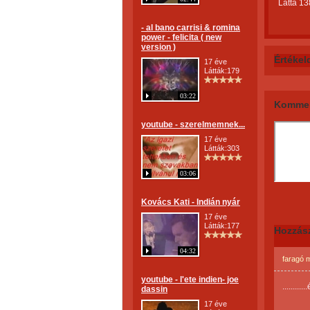
Látta 13
- al bano carrisi & romina
power - felicita ( new
version )
Értékel
17 éve
Látták:179
03:22
Kommen
youtube - szerelmemnek...
17 éve
Látták:303
03:06
Kovács Kati - Indián nyár
17 éve
Látták:177
Hozzás
04:32
faragó m
youtube - l'ete indien- joe
........
dassin
17 éve