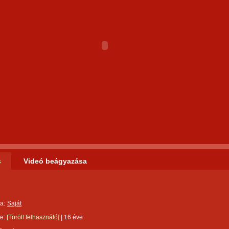
s
Videó beágyazása
a:
Saját
te:
[Törölt felhasználó]
|
16 éve