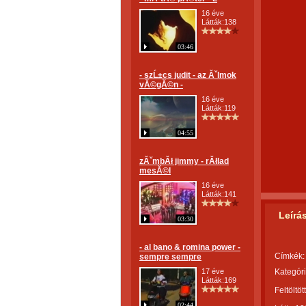
16 éve
Látták:138
03:46
- szĹ±cs judit - az Ăˇlmok
vĂ©gĂ©n -
16 éve
Látták:119
04:55
zĂˇmbĂł jimmy - rĂłlad
mesĂ©l
16 éve
Látták:141
Leírá
03:30
- al bano & romina power -
Címkék:
sempre sempre
17 éve
Kategóri
Látták:169
Feltöltöt
02:44