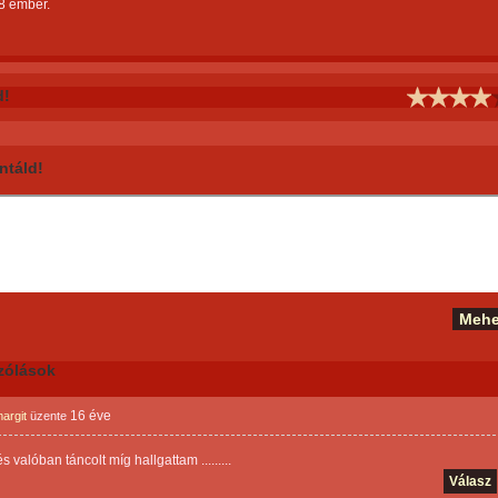
8 ember.
d!
táld!
zólások
16 éve
argit
üzente
....és valóban táncolt míg hallgattam .........
Válasz