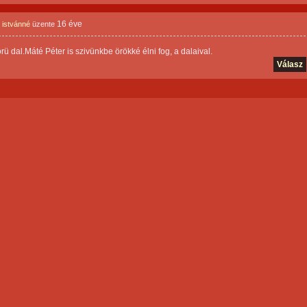
16 éve
 istvánné
üzente
ü dal.Máté Péter is szivünkbe örökké élni fog, a dalaival.
Válasz