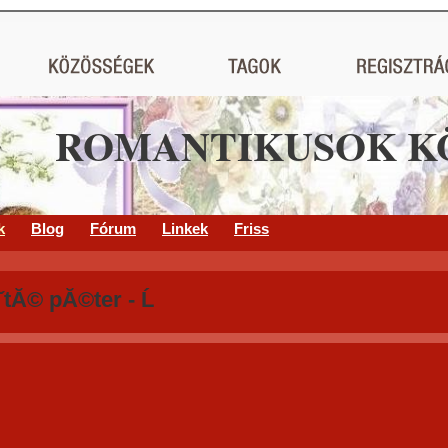
ROMANTIKUSOK K
k
Blog
Fórum
Linkek
Friss
tĂ© pĂ©ter - Ĺ