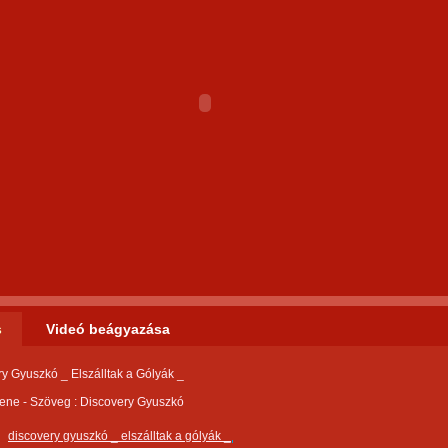
s
Videó beágyazása
y Gyuszkó _ Elszálltak a Gólyák _
ene - Szöveg : Discovery Gyuszkó
discovery gyuszkó _ elszálltak a gólyák _