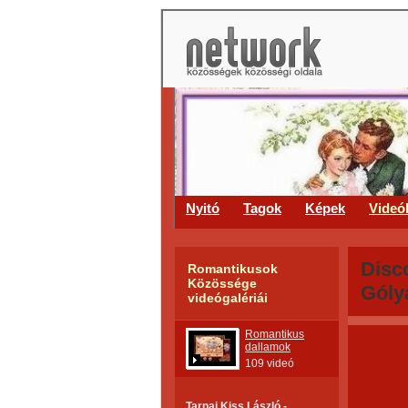
Nyitó
Tagok
Képek
Videó
Disc
Romantikusok
Közössége
Góly
videógalériái
Romantikus
dallamok
109 videó
Tarnai Kiss László -