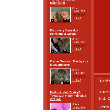
Búcsúzom
8 éve
Látták:573
Izolda3
03:13
Discovery Gyuszkó _
Elszálltak a Gólyák _
8 éve
Látták:581
Izolda3
03:06
Oszter Sándor... Mindig az a
legszebb perc
8 éve
Látták:425
Izolda3
Leírá
03:07
Discover
Bodor Rudolf ✿`•✿`•✿
Tavasszal mikor nyílnak a
Ének - Z
virágok
8 éve
Címkék:
Látták:603