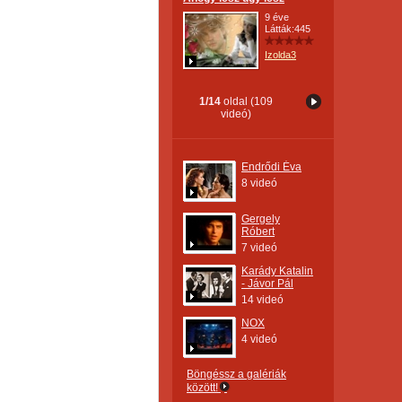
9 éve
Látták:445
Izolda3
1/14
oldal (109
videó)
Endrődi Éva
8 videó
Gergely
Róbert
7 videó
Karády Katalin
- Jávor Pál
14 videó
NOX
4 videó
Böngéssz a galériák
között!