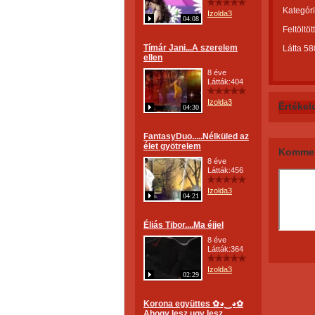
Kategóri
Izolda3
04:08
Feltöltöt
Tímár Jani...A szerelem
Látta 58
ellen
8 éve
Látták:404
Izolda3
Értékel
04:30
FantasyDuo.....Nélküled az
élet gyötrelem
Kommen
8 éve
Látták:456
Izolda3
04:21
Éliás Tibor....Ma éjjel
8 éve
Látták:364
Izolda3
02:29
Korona együttes ✿◕‿◕✿
Ahogy lesz ugy lesz