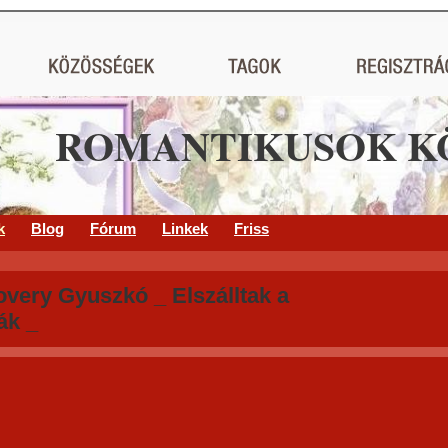
ROMANTIKUSOK K
k
Blog
Fórum
Linkek
Friss
overy Gyuszkó _ Elszálltak a
ák _