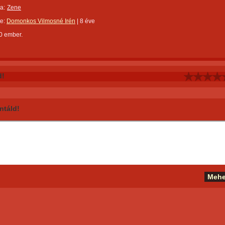
a:
Zene
te:
Domonkos Vilmosné Irén
|
8 éve
0 ember.
d!
táld!