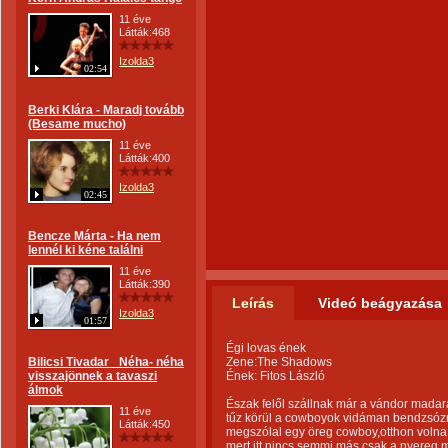
11 éve
Látták:468
Izolda3
02:54
Berki Klára - Maradj tovább
(Besame mucho)
11 éve
Látták:400
Izolda3
02:45
Bencze Márta - Ha nem
lennél ki kéne találni
11 éve
Látták:390
Leírás
Videó beágyazása
Izolda3
01:57
Égi lovas ének
Bilicsi Tivadar_ Néha- néha
Zene:The Shadows
visszajönnek a tavaszi
Ének: Fitos László
álmok
Észak felől szállnak már a vándor madar
11 éve
tűz körül a cowboyok vidáman bendzsóz
Látták:450
megszólal egy öreg cowboy,otthon volna 
mert itt nincs semmi más csak a nyereg m