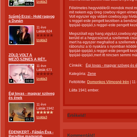
Izolda3
04:32
Félelmetes hegyvidékről mondok most m
mit nekem egy öreg cowboy régen elmesé
Szántó Erzsi - Hold ragyog
Volt egyszer egy vidám cowboy,úgy hívtá
a Dunán
s reggel-este pengett kezében a bendzs
Ippijáé-ippijáó,s reggel-este pengett ke
11 éve
Látták:624
Megszólalt egy hang,vigyázz,cowboy,vig
kerüld el a hegycsúcsot,a szellemek csúc
Izolda3
mert ha egyszer meghallod a szellemek d
ráborulsz a ló nyakára s nyomban köddé 
Ippijáé-ippijáó,s reggel-este pengett ke
ZÖLD VOLT A
Ippijáé-ippijáó,mert itt nincsen semmi m
MEZŐ,SZINES A RÉT..
Címkék:
Égi lovas - magyar szöveg és 
11 éve
Látták:671
Kategória:
Zene
Izolda3
04:00
Feltöltötte:
Domonkos Vilmosné Irén
|
11
Látta 1941 ember.
Égi lovas - magyar szöveg
és ének
11 éve
Látták:1942
Értékeld!
Izolda3
03:23
ÉDENKERT - Fábián Éva -
Kommentáld!
Paradise magyarul-