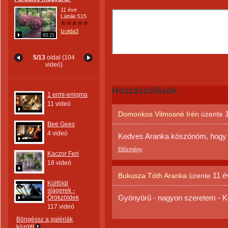
11 éve
Látták:515
Izolda3
03:21
5/13
oldal (104
videó)
Hozzászólások
1 ermi-enigma
11 videó
Domonkos Vilmosné Irén
üzente
Bee Gees
4 videó
Kedves Aranka köszönöm, hogy m
Előzmény
Kaczor Feri
18 videó
11 é
Bukusza Tóth Aranka
üzente
Külföldi
slágerek -
Gyönyörű - nagyon szeretem -
Örökzöldek
117 videó
Böngéssz a galériák
között!