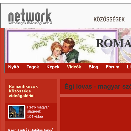
ROMA
Nyitó
Tagok
Képek
Videók
Blog
Fórum
L
Égi lovas - magyar sz
Romantikusok
Közössége
videógalériái
Retro magyar
slágerek
104 videó
Kern András Halálos tangó