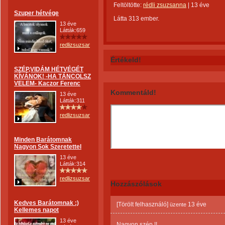
Feltöltötte:
rédli zsuzsanna
|
13 éve
Szuper hétvége
Látta 313 ember.
13 éve
Látták:659
redlizsuzsanna
Értékeld!
SZÉP,VIDÁM HÉTVÉGÉT
KÍVÁNOK! -HA TÁNCOLSZ
VELEM- Kaczor Ferenc
Kommentáld!
13 éve
Látták:311
redlizsuzsanna
Minden Barátomnak
Nagyon Sok Szeretettel
13 éve
Látták:314
redlizsuzsanna
Hozzászólások
Kedves Barátomnak :)
[Törölt felhasználó]
13 éve
üzente
Kellemes napot
13 éve
Nagyon szép !!