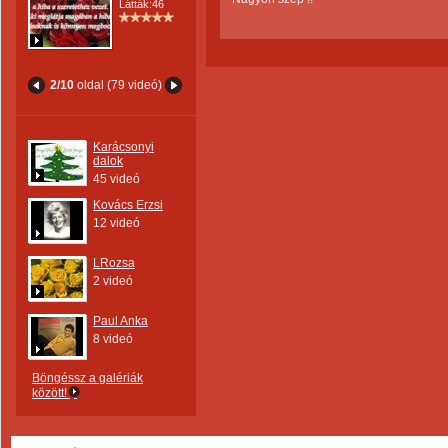
Látták:46
2/10
oldal (79 videó)
Karácsonyi
dalok
45 videó
Kovács Erzsi
12 videó
LRozsa
2 videó
Paul Anka
8 videó
Böngéssz a galériák
között!