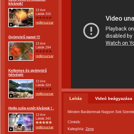
kívánok!
13 éve
Látták:315
redlizsuzsanna
Gyönyörű napot !!!
13 éve
Látták:294
redlizsuzsanna
Kellemes és gyönyörű
hétvégét
13 éve
Látták:324
redlizsuzsanna
Leírás
Videó beágyazása
Hello szép estét kívánok ! .
Minden Barátomnak Nagyon Sok Szerete
13 éve
Látták:342
Címkék:
redlizsuzsanna
Kategória:
Zene