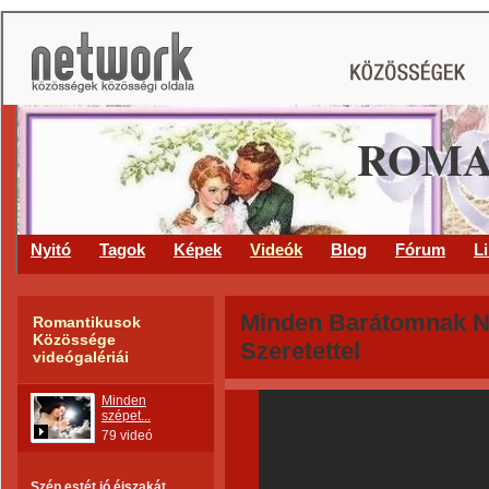
ROMA
Nyitó
Tagok
Képek
Videók
Blog
Fórum
L
Minden Barátomnak 
Romantikusok
Közössége
Szeretettel
videógalériái
Minden
szépet...
79 videó
Szép estét jó éjszakát