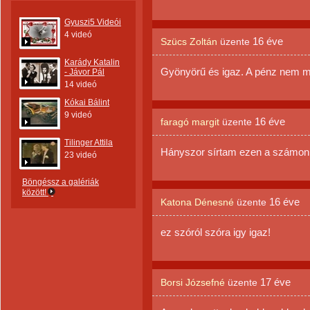
Gyuszi5 Videói
4 videó
16 éve
Szücs Zoltán
üzente
Karády Katalin
Gyönyörű és igaz. A pénz nem mi
- Jávor Pál
14 videó
Kókai Bálint
9 videó
16 éve
faragó margit
üzente
Tilinger Attila
Hányszor sírtam ezen a számon..
23 videó
Böngéssz a galériák
között!
16 éve
Katona Dénesné
üzente
ez szóról szóra igy igaz!
17 éve
Borsi Józsefné
üzente