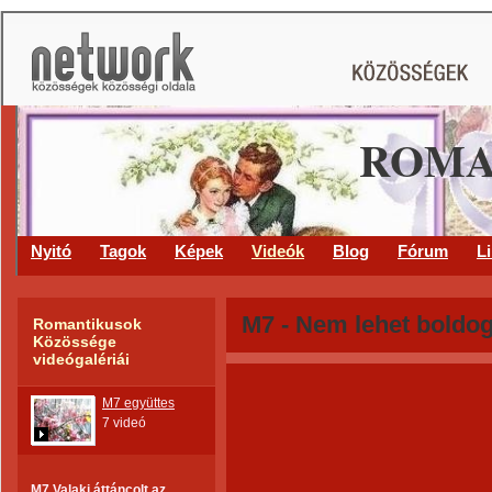
ROMA
Nyitó
Tagok
Képek
Videók
Blog
Fórum
L
M7 - Nem lehet boldo
Romantikusok
Közössége
videógalériái
M7 együttes
7 videó
M7 Valaki áttáncolt az