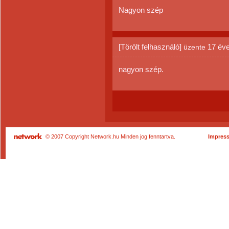
Nagyon szép
[Törölt felhasználó]
17 év
üzente
nagyon szép.
© 2007 Copyright Network.hu Minden jog fenntartva.
Impres