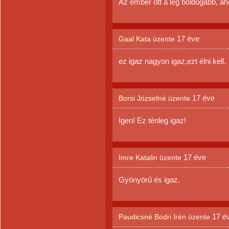
Az ember ott a leg boldogabb, ah
17 éve
Gaal Kata
üzente
ez igaz nagyon igaz,ezt élni kell.
17 éve
Borsi Józsefné
üzente
Igen! Ez ténleg igaz!
17 éve
Imre Katalin
üzente
Gyönyörű és igaz.
17 é
Paudicsné Bodri Irén
üzente