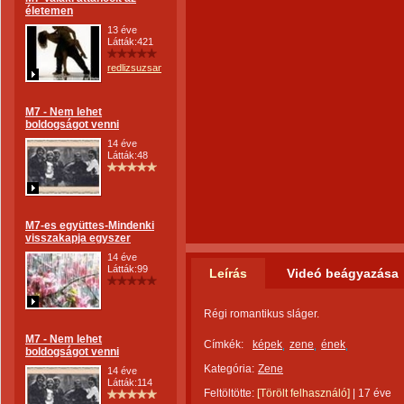
életemen
13 éve
Látták:421
redlizsuzsanna
M7 - Nem lehet
boldogságot venni
14 éve
Látták:48
M7-es együttes-Mindenki
visszakapja egyszer
14 éve
Látták:99
Leírás
Videó beágyazása
Régi romantikus sláger.
M7 - Nem lehet
Címkék:
képek
zene
ének
boldogságot venni
Kategória:
Zene
14 éve
Látták:114
Feltöltötte:
[Törölt felhasználó]
|
17 éve