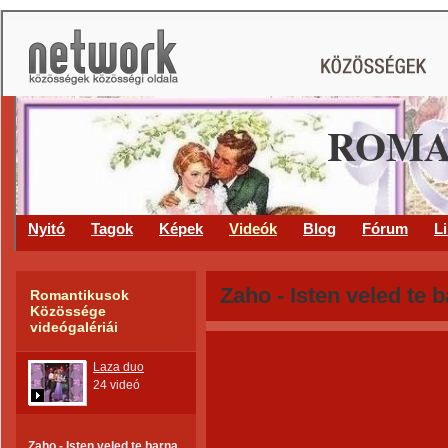
ROMA
Nyitó
Tagok
Képek
Videók
Blog
Fórum
L
Zaho - Isten veled te 
Romantikusok
Közössége
videógalériái
Laza duo
24 videó
Zaho - Isten veled te barna