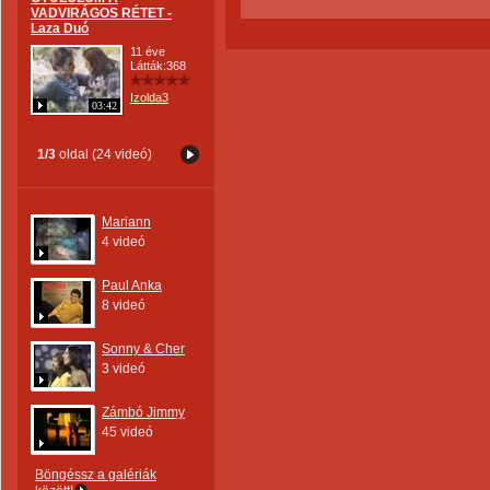
VADVIRÁGOS RÉTET -
Laza Duó
11 éve
Látták:368
Izolda3
03:42
1/3
oldal (24 videó)
Mariann
4 videó
Paul Anka
8 videó
Sonny & Cher
3 videó
Zámbó Jimmy
45 videó
Böngéssz a galériák