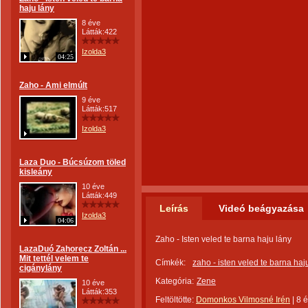
haju lány
8 éve
Látták:422
Izolda3
04:25
Zaho - Ami elmúlt
9 éve
Látták:517
Izolda3
Laza Duo - Búcsúzom töled
kisleány
10 éve
Látták:449
Leírás
Videó beágyazása
Izolda3
04:06
Zaho - Isten veled te barna haju lány
LazaDuó Zahorecz Zoltán ...
Mit tettél velem te
Címkék:
zaho - isten veled te barna haj
cigánylány
Kategória:
Zene
10 éve
Látták:353
Feltöltötte:
Domonkos Vilmosné Irén
|
8 