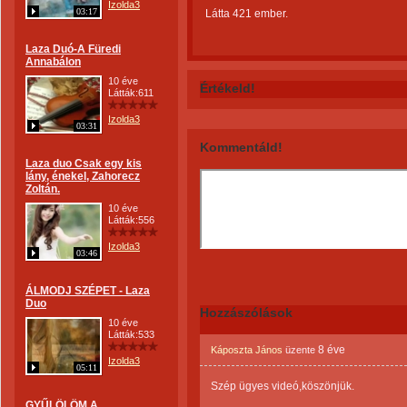
Izolda3
03:17
Látta 421 ember.
Laza Duó-A Füredi
Annabálon
10 éve
Értékeld!
Látták:611
Izolda3
03:31
Kommentáld!
Laza duo Csak egy kis
lány, énekel, Zahorecz
Zoltán.
10 éve
Látták:556
Izolda3
03:46
ÁLMODJ SZÉPET - Laza
Duo
Hozzászólások
10 éve
Látták:533
8 éve
Káposzta János
üzente
Izolda3
05:11
Szép ügyes videó,köszönjük.
GYŰLÖLÖM A