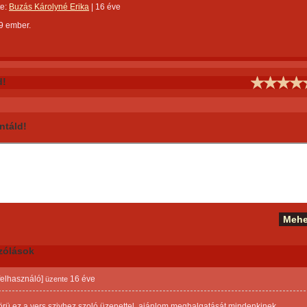
te:
Buzás Károlyné Erika
|
16 éve
9 ember.
d!
táld!
zólások
 felhasználó]
16 éve
üzente
rü ez a vers szivhez szoló üzenettel ,ajánlom meghalgatását mindenkinek