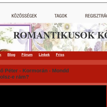
ROMANTIKUSOK K
k
Blog
Fórum
Linkek
Friss
ő Péter - Kormorán - Mondd
olsz-e rám?