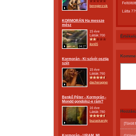
Feltöltöt
beregierzsike
Látta 77
KORMORÁN Ha messze
mész
15 éve
Látták:700
Értékel
ilon65
04:27
Kommen
Kormorán - Ki szívét osztja
szét
15 éve
Látták:760
dacheragnes
Benkő Péter - Kormorán -
Mondd gondolsz-e rám?
16 éve
Hozzás
Látták:780
buzaskarolyne
[Törölt
Kormorán - URAM, MI
GYönyö