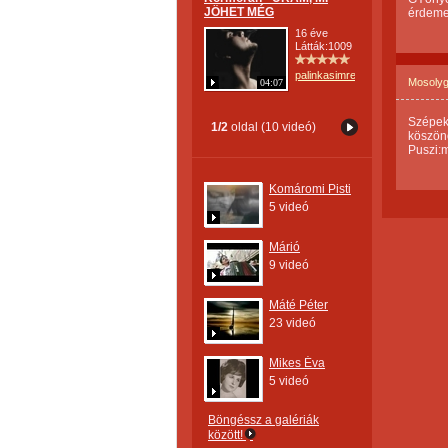
JÖHET MÉG
érdeme
16 éve
Látták:1009
palinkasimre
Mosoly
04:07
Szépek 
1/2
oldal (10 videó)
köszönöm
Puszi:
Komáromi Pisti
5 videó
Márió
9 videó
Máté Péter
23 videó
Mikes Éva
5 videó
Böngéssz a galériák
között!