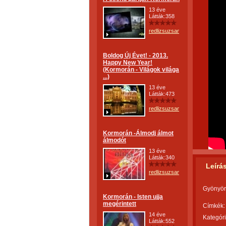
13 éve
Látták:358
redlizsuzsanna
Boldog Új Évet! - 2013.
Happy New Year!
(Kormorán - Világok világa
...)
13 éve
Látták:473
redlizsuzsanna
Kormorán -Álmodj álmot
álmodót
13 éve
Látták:340
Leírá
redlizsuzsanna
Gyönyörű
Kormorán - Isten ujja
megérintett
Címkék:
14 éve
Kategóri
Látták:552