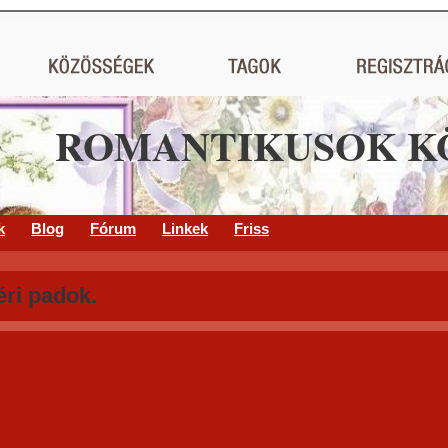
ROMANTIKUSOK K
k
Blog
Fórum
Linkek
Friss
éri padok.