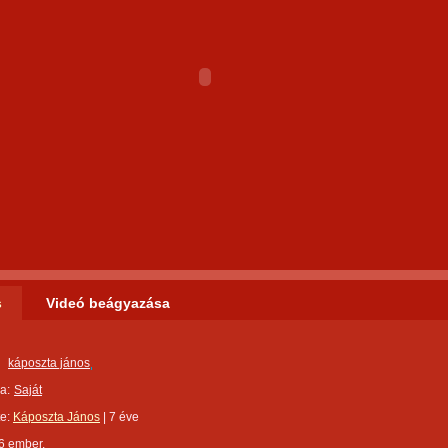
s
Videó beágyazása
káposzta jános
a:
Saját
te:
Káposzta János
|
7 éve
6 ember.