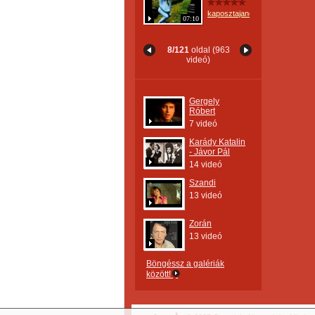
kaposztajanos
07:10
8/121
oldal (963
videó)
Gergely
Róbert
7 videó
Karády Katalin
- Jávor Pál
14 videó
Szandi
13 videó
Zorán
13 videó
Böngéssz a galériák
között!