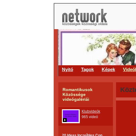
Nyitó
Tagok
Képek
Videó
Közt
Romantikusok
Közössége
videógalériái
Klubvideók
965 videó
20 Ideas Increíbles Con