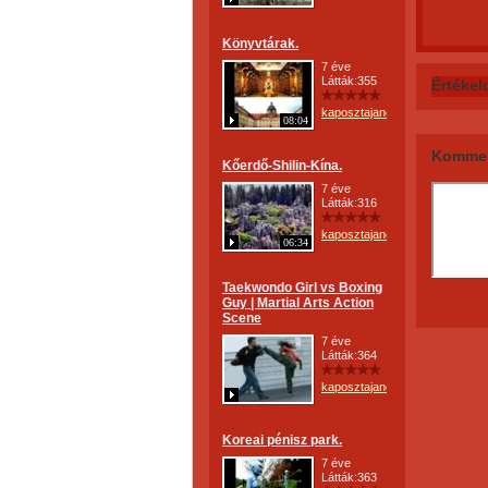
Könyvtárak.
7 éve
Látták:355
Értékel
kaposztajanos
08:04
Kommen
Kőerdő-Shilin-Kína.
7 éve
Látták:316
kaposztajanos
06:34
Taekwondo Girl vs Boxing
Guy | Martial Arts Action
Scene
7 éve
Látták:364
kaposztajanos
Koreai pénisz park.
7 éve
Látták:363