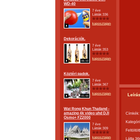
WD-40
7 éve
Látták:336
kaposztajanos
Dekorációk.
7 éve
Látták:353
kaposztajanos
06:10
Köztéri padok.
7 éve
Látták:367
kaposztajanos
Leírá
05:44
Wat Rong Khun Thailand -
amazing 4k video uhd DJI
Címkék:
Osmo+ FZ2000
Kategóri
7 éve
Látták:309
Feltöltöt
kaposztajanos
Látta 36